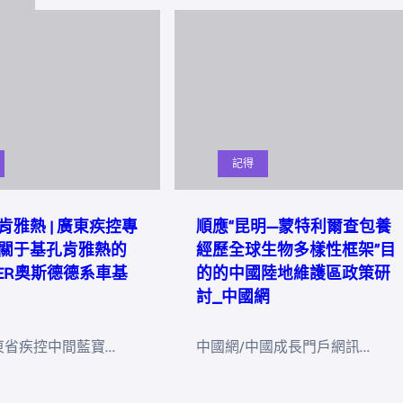
記得
肯雅熱 | 廣東疾控專
順應“昆明—蒙特利爾查包養
關于基孔肯雅熱的
經歷全球生物多樣性框架”目
DER奧斯德德系車基
的的中國陸地維護區政策研
討_中國網
東省疾控中間藍寶…
中國網/中國成長門戶網訊…