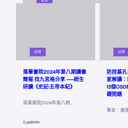
記得
記得
記得
落筆書院2024年第八期讀書
防控基孔
簡報 找九宮格分享 ——師生
家解讀：
研讀《史記·五帝本紀》
13個OS
礎問題
落筆書院2024年第八期…
專家：廣
By
admin