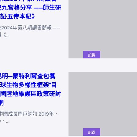
找九宮格分享 ——師生研
記·五帝本紀》
2024年第八期讀書簡報 ——
讀《…
記得
昆明—蒙特利爾查包養
球生物多樣性框架”目
國陸地維護區政策研討
網
中國成長門戶網訊 2019年，
心、…
記得