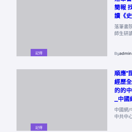
簡報 
讀《史
落筆書院
師生研
By
admin
記得
順應“
經歷全
的的中
_中國
中國網/
中共中
記得