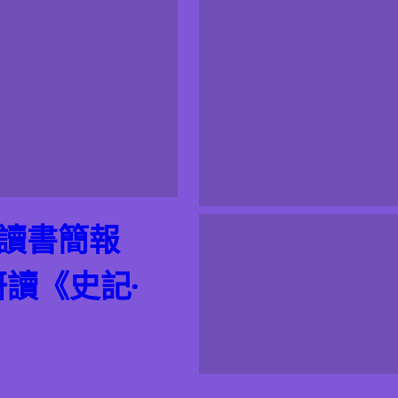
期讀書簡報
研讀《史記·