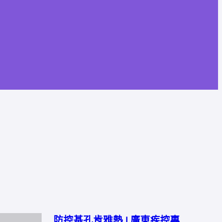
防控基孔肯雅熱 | 廣東疾控專