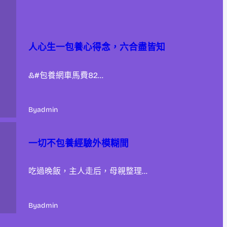
人心生一包養心得念，六合盡皆知
&#包養網車馬費82…
By
admin
一切不包養經驗外模糊間
吃過晚飯，主人走后，母親整理…
By
admin