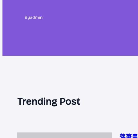
By
admin
Trending Post
落筆書