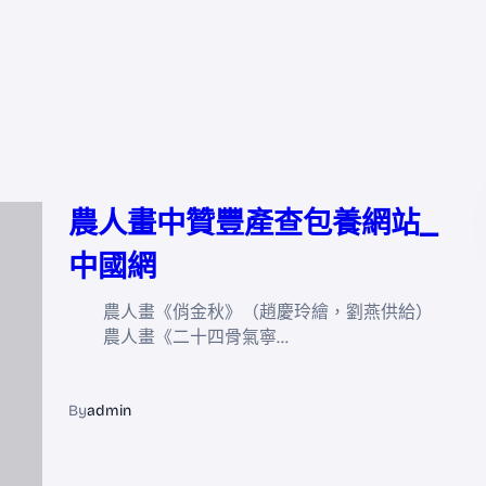
農人畫中贊豐產查包養網站_
中國網
農人畫《俏金秋》（趙慶玲繪，劉燕供給）
農人畫《二十四骨氣寧…
By
admin