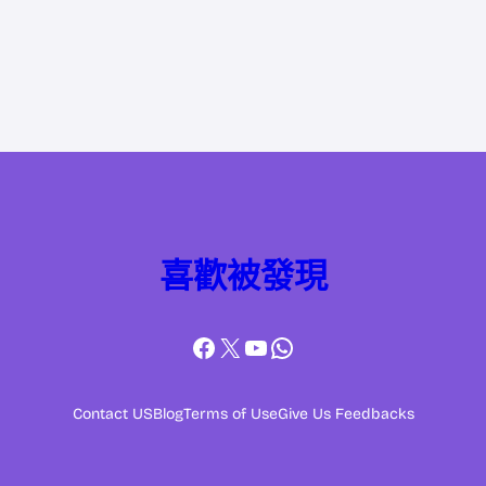
喜歡被發現
Facebook
X
YouTube
WhatsApp
Contact US
Blog
Terms of Use
Give Us Feedbacks