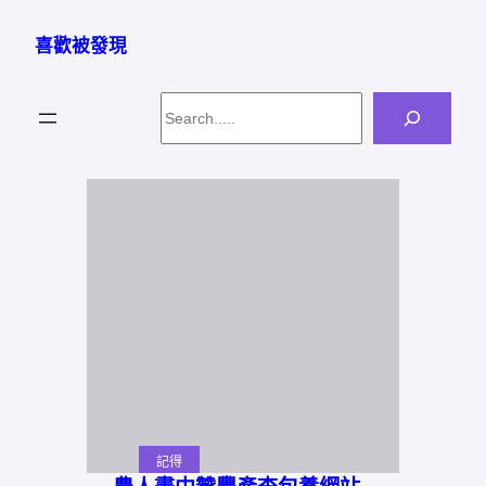
跳
至
喜歡被發現
主
要
Search
內
容
記得