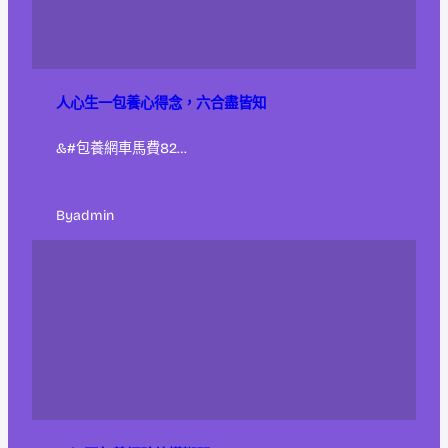
人心生一包養心得念，六合盡皆知
&#包養網車馬費82…
By
admin