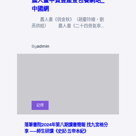
農人畫中贊豐產查包養網站_
中國網
農人畫《俏金秋》（趙慶玲繪，劉
燕供給） 農人畫《二十四骨氣寧…
By
admin
記得
落筆書院2024年第八期讀書簡報 找九宮格分
享 ——師生研讀《史記·五帝本紀》