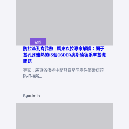
記得
防控基孔肯雅熱 | 廣東疾控專家解讀：關于
基孔肯雅熱的13個OSDER奧斯德德系車基礎
問題
專家：廣東省疾控中間藍寶堅尼零件傳染病預
防把持所…
By
admin