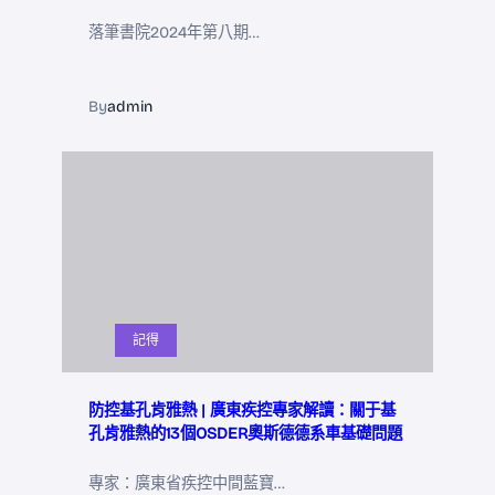
落筆書院2024年第八期…
By
admin
記得
防控基孔肯雅熱 | 廣東疾控專家解讀：關于基
孔肯雅熱的13個OSDER奧斯德德系車基礎問題
專家：廣東省疾控中間藍寶…