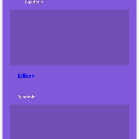
By
admin
包養app
By
admin