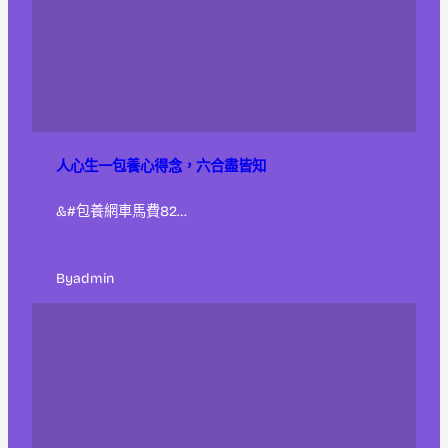
人心生一包養心得念，六合盡皆知
&#包養網車馬費82…
By
admin