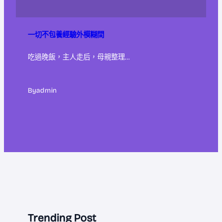
一切不包養經驗外模糊間
吃過晚飯，主人走后，母親整理…
By
admin
Trending Post