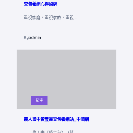
查包養網心得國網
重視家庭，重視家教，重視…
By
admin
記得
農人畫中贊豐產查包養網站_中國網
農人畫《俏金秋》（趙…