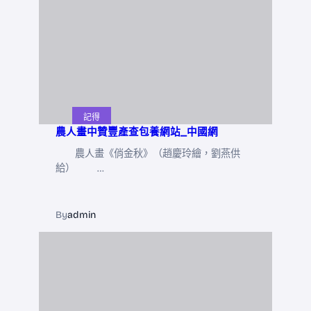
記得
農人畫中贊豐產查包養網站_中國網
農人畫《俏金秋》（趙慶玲繪，劉燕供
給） …
By
admin