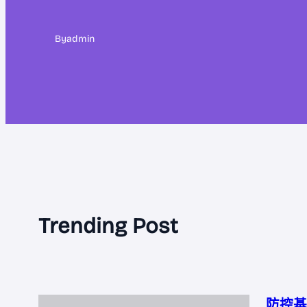
By
admin
Trending Post
防控基