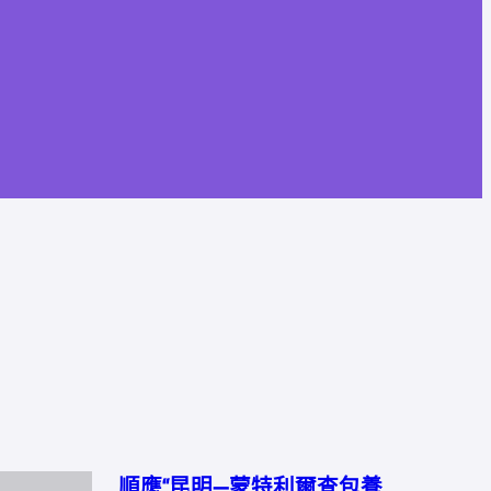
順應“昆明—蒙特利爾查包養