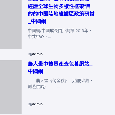
經歷全球生物多樣性框架”目
的的中國陸地維護區政策研討
_中國網
中國網/中國成長門戶網訊 2019年，
中共中心、…
By
admin
農人畫中贊豐產查包養網站_
中國網
農人畫《俏金秋》（趙慶玲繪，
劉燕供給） …
By
admin