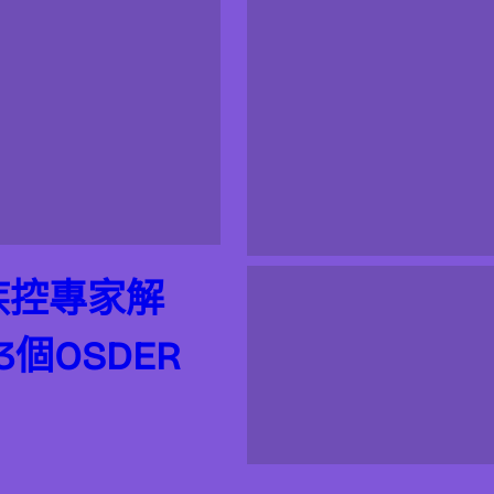
疾控專家解
個OSDER