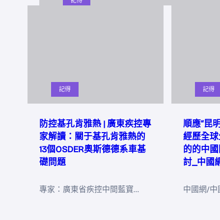
記得
記得
記得
防控基孔肯雅熱 | 廣東疾控專
順應“昆
家解讀：關于基孔肯雅熱的
經歷全球
13個OSDER奧斯德德系車基
的的中國
礎問題
討_中國
專家：廣東省疾控中間藍寶…
中國網/中