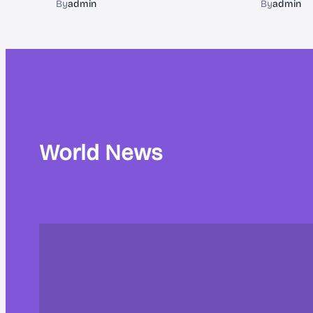
By
admin
By
admin
World News