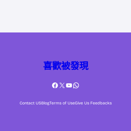
喜歡被發現
Facebook
X
YouTube
WhatsApp
Contact US
Blog
Terms of Use
Give Us Feedbacks