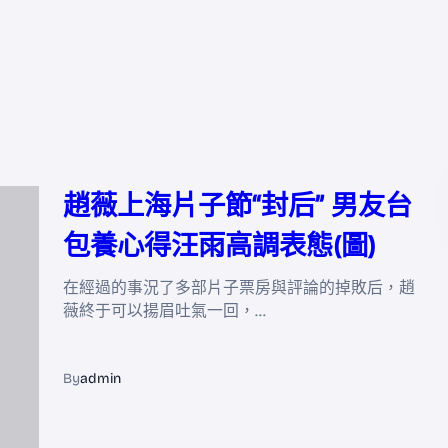
趙薇上海片子節“封后” 男友台
包養心得汪雨高調表態(圖)
在經過的事況了多部片子票房與評論的掉敗后，趙
薇終于可以揚眉吐氣一回，…
By
admin