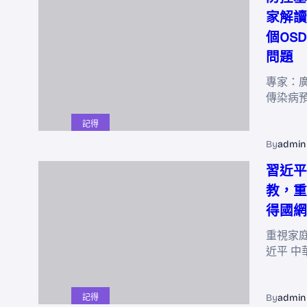
家解讀
個OS
問題
專家：
傳染病
記得
By
admin
習近平
教，重
得國網
重視家
近平 中
By
admin
記得