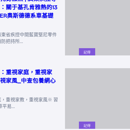
：關于基孔肯雅熱的13
DER奧斯德德系車基礎
廣東省疾控中間藍寶堅尼零件
預防把持所…
記得
：重視家庭，重視家
視家風_中查包養網心
庭，重視家教，重視家風※ 習
華平易…
記得