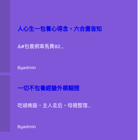
人心生一包養心得念，六合盡皆知
&#包養網車馬費82…
By
admin
一切不包養經驗外模糊間
吃過晚飯，主人走后，母親整理…
By
admin