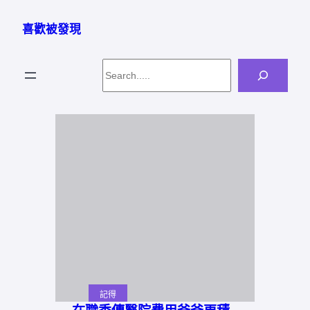
跳
至
喜歡被發現
主
要
Search
內
容
記得