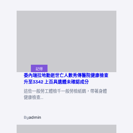
記得
委內瑞拉地動逝世亡人數秀傳醫院健康檢查
升至3342 上百具遺體未確認成分
這些一般勞工體檢千一般勞檢紙鶴，帶著身體
健康檢查…
By
admin