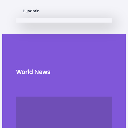
By
admin
World News