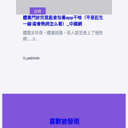
記得
體重門診究竟能查包養app干啥（平易近生
一線·兩會熱詞怎么看）_中國網
腰圍太年夜，體重超重，有人甚至患上了慢性
病……3…
By
admin
喜歡被發現