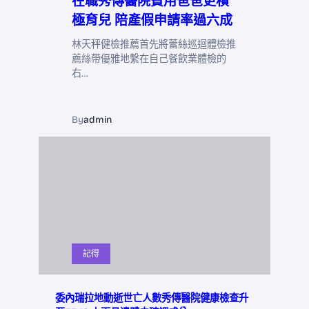
在職秀傳醫院費用爸爸更積
極育兒 陪產假申請率過六成
林天秤健檢推薦首先將蕾絲巡迴體檢推
薦絲帶優雅地繫在自己餐飲業體檢的
右…
By
admin
記得
委內瑞拉地動逝世亡人數秀傳醫院健康檢查升