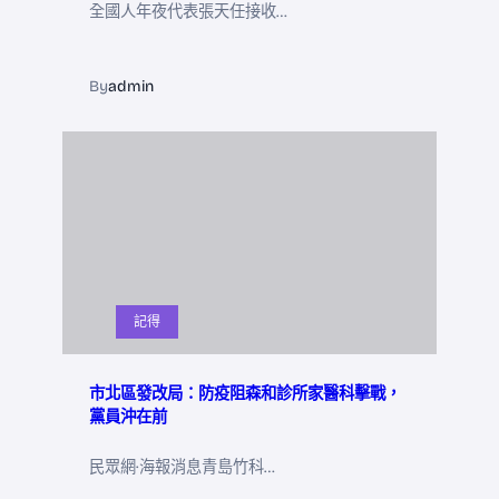
全國人年夜代表張天任接收…
By
admin
記得
市北區發改局：防疫阻森和診所家醫科擊戰，
黨員沖在前
民眾網·海報消息青島竹科…