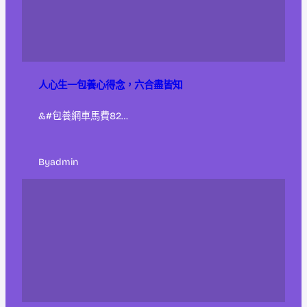
人心生一包養心得念，六合盡皆知
&#包養網車馬費82…
By
admin