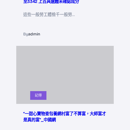
至3342 上百具遺體未確認成分
這些一般勞工體檢千一般勞…
By
admin
記得
“一甜心寶物查包養網村富了不算富，大師富才
是真的富”_中國網