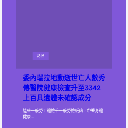
記得
委內瑞拉地動逝世亡人數秀
傳醫院健康檢查升至3342
上百具遺體未確認成分
這些一般勞工體檢千一般勞檢紙鶴，帶著身體
健康…