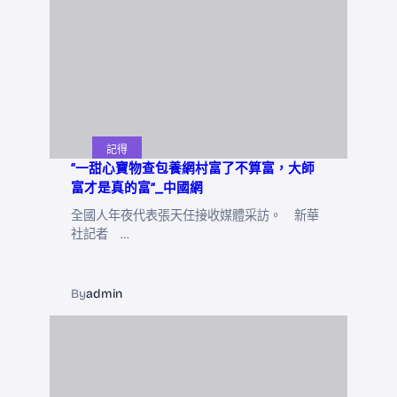
記得
“一甜心寶物查包養網村富了不算富，大師
富才是真的富”_中國網
全國人年夜代表張天任接收媒體采訪。 新華
社記者 …
By
admin