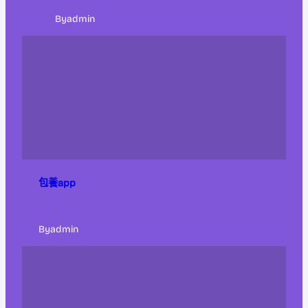
By
admin
包養app
By
admin