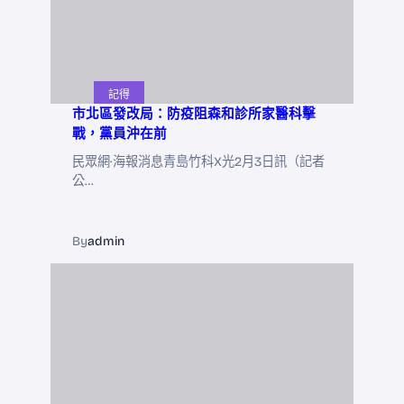
記得
市北區發改局：防疫阻森和診所家醫科擊
戰，黨員沖在前
民眾網·海報消息青島竹科X光2月3日訊（記者
公…
By
admin