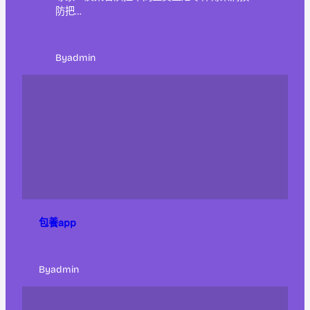
防把…
By
admin
包養app
By
admin