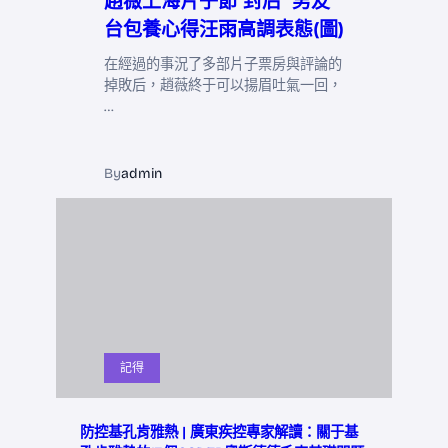
趙薇上海片子節“封后” 男友
台包養心得汪雨高調表態(圖)
在經過的事況了多部片子票房與評論的
掉敗后，趙薇終于可以揚眉吐氣一回，
…
By
admin
記得
防控基孔肯雅熱 | 廣東疾控專家解讀：關于基