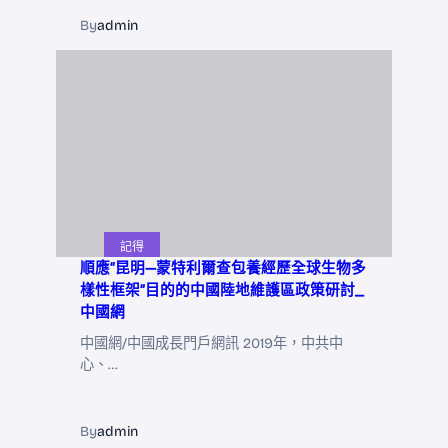
By
admin
記得
順應“昆明—蒙特利爾查包養經歷全球生物多
樣性框架”目的的中國陸地維護區政策研討_
中國網
中國網/中國成長門戶網訊 2019年，中共中
心、…
By
admin