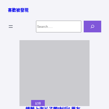
跳
至
喜歡被發現
主
要
Search
內
容
記得