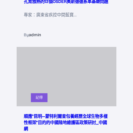
孔肯雅熱的13個OSDER奧斯德德系車基礎問題
專家：廣東省疾控中間藍寶…
By
admin
記得
順應“昆明—蒙特利爾查包養經歷全球生物多樣
性框架”目的的中國陸地維護區政策研討_中國
網