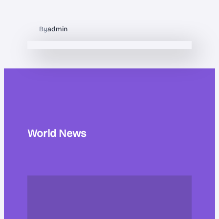
By
admin
World News