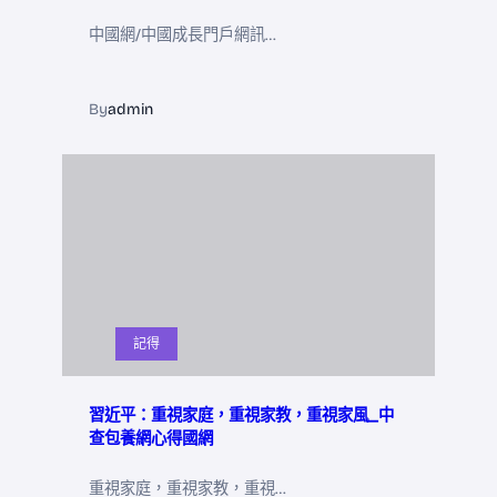
中國網/中國成長門戶網訊…
By
admin
記得
習近平：重視家庭，重視家教，重視家風_中
查包養網心得國網
重視家庭，重視家教，重視…