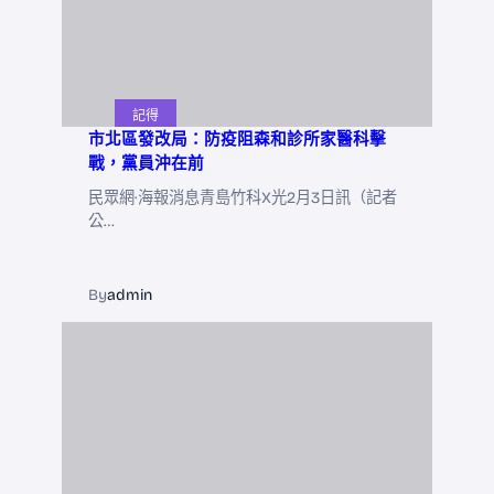
記得
市北區發改局：防疫阻森和診所家醫科擊
戰，黨員沖在前
民眾網·海報消息青島竹科X光2月3日訊（記者
公…
By
admin