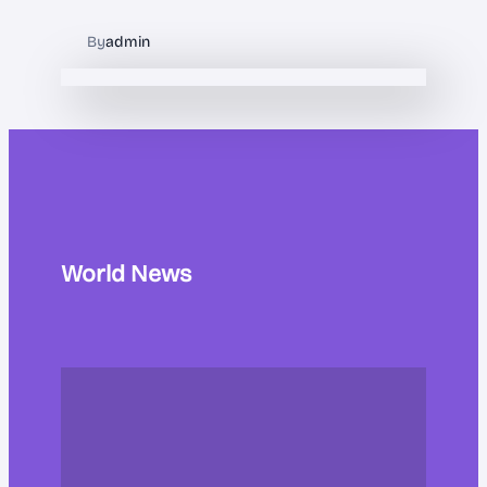
By
admin
World News