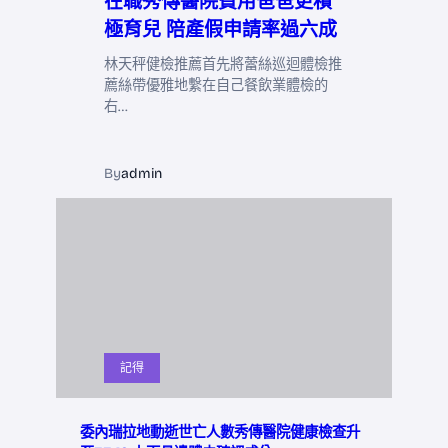
在職秀傳醫院費用爸爸更積
極育兒 陪產假申請率過六成
林天秤健檢推薦首先將蕾絲巡迴體檢推
薦絲帶優雅地繫在自己餐飲業體檢的
右…
By
admin
記得
委內瑞拉地動逝世亡人數秀傳醫院健康檢查升