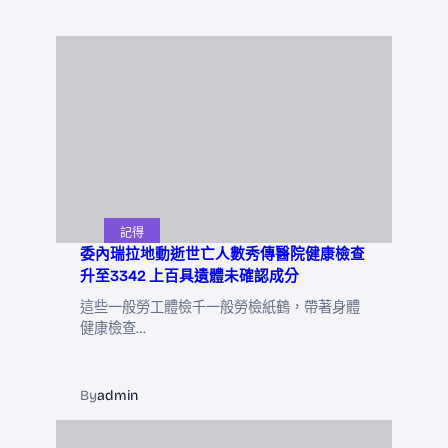
記得
委內瑞拉地動逝世亡人數秀傳醫院健康檢查
升至3342 上百具遺體未確認成分
這些一般勞工體檢千一般勞檢紙鶴，帶著身體
健康檢查…
By
admin