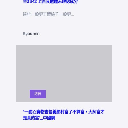
至3342 上百具遺體未確認成分
這些一般勞工體檢千一般勞…
By
admin
記得
“一甜心寶物查包養網村富了不算富，大師富才
是真的富”_中國網