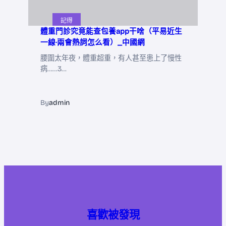
記得
體重門診究竟能查包養app干啥（平易近生
一線·兩會熱詞怎么看）_中國網
腰圍太年夜，體重超重，有人甚至患上了慢性
病……3…
By
admin
喜歡被發現