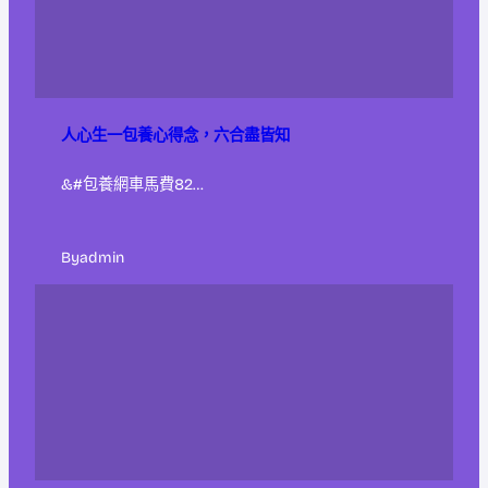
人心生一包養心得念，六合盡皆知
&#包養網車馬費82…
By
admin