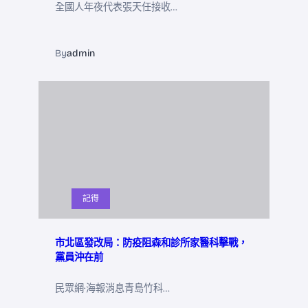
全國人年夜代表張天任接收…
By
admin
記得
市北區發改局：防疫阻森和診所家醫科擊戰，
黨員沖在前
民眾網·海報消息青島竹科…