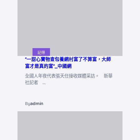
記得
“一甜心寶物查包養網村富了不算富，大師
富才是真的富”_中國網
全國人年夜代表張天任接收媒體采訪。 新華
社記者 …
By
admin