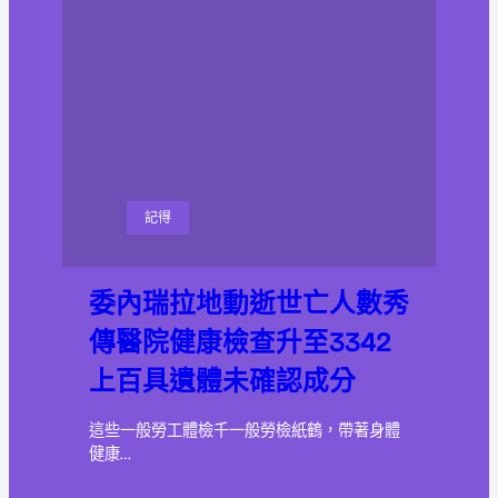
記得
委內瑞拉地動逝世亡人數秀
傳醫院健康檢查升至3342
上百具遺體未確認成分
這些一般勞工體檢千一般勞檢紙鶴，帶著身體
健康…