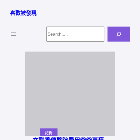
跳
至
喜歡被發現
主
要
Search
內
容
記得