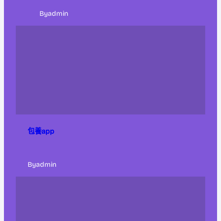
By
admin
包養app
By
admin