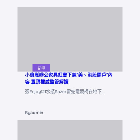
記得
小億嵐辦公家具紅書下線“美、港股開戶”內
容 置頂權威監管解讀
張Enjoy121水瓶Razer雷蛇電競椅在地下…
By
admin