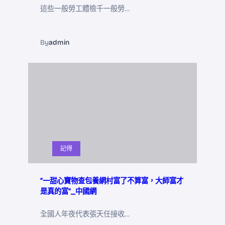
這些一般勞工體檢千一般勞…
By
admin
記得
“一甜心寶物查包養網村富了不算富，大師富才
是真的富”_中國網
全國人年夜代表張天任接收…