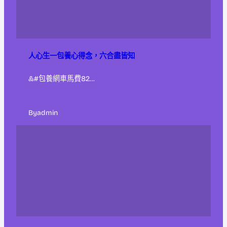
人心生一包養心得念，六合盡皆知
&#包養網車馬費82…
By
admin