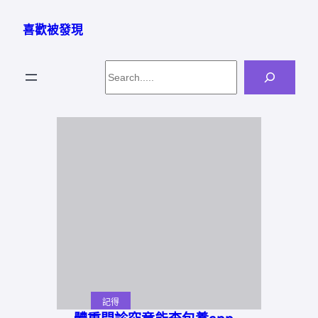
跳
至
喜歡被發現
主
要
Search
內
容
記得