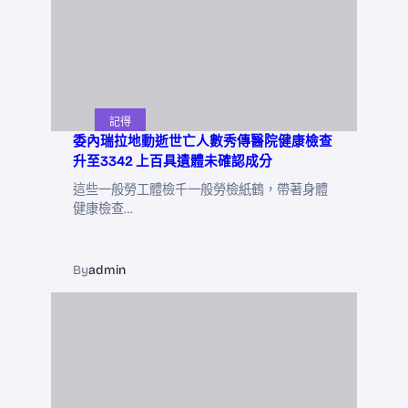
記得
委內瑞拉地動逝世亡人數秀傳醫院健康檢查
升至3342 上百具遺體未確認成分
這些一般勞工體檢千一般勞檢紙鶴，帶著身體
健康檢查…
By
admin