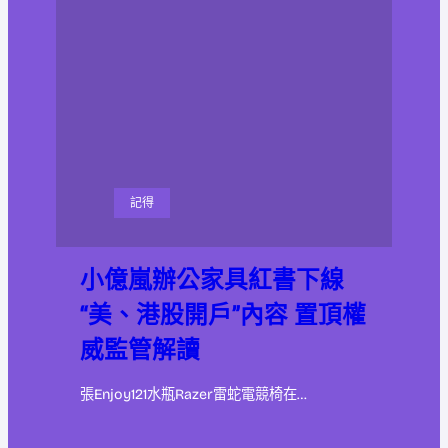
記得
小億嵐辦公家具紅書下線
“美、港股開戶”內容 置頂權
威監管解讀
張Enjoy121水瓶Razer雷蛇電競椅在…