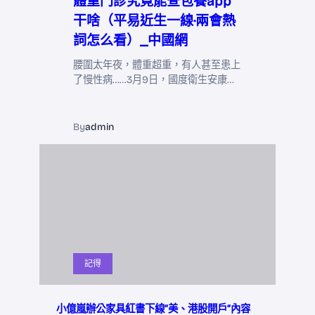
體重門診究竟能查包養app
干啥（平易近生一線·兩會熱
詞怎么看）_中國網
腰圍太年夜，體重超重，有人甚至患上
了慢性病……3月9日，國度衛生安康…
By
admin
記得
小億嵐辦公家具紅書下線“美、港股開戶”內容