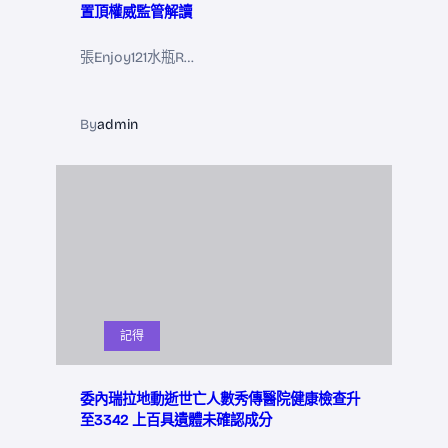
置頂權威監管解讀
張Enjoy121水瓶R…
By
admin
記得
委內瑞拉地動逝世亡人數秀傳醫院健康檢查升
至3342 上百具遺體未確認成分