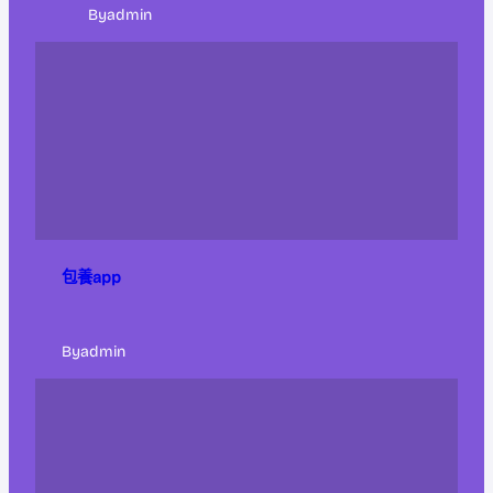
By
admin
包養app
By
admin