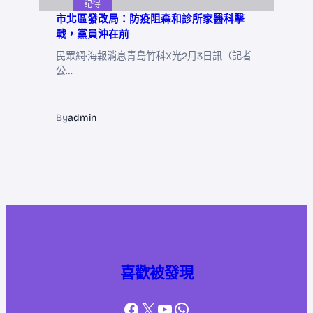
記得
市北區發改局：防疫阻森和診所家醫科擊
戰，黨員沖在前
民眾網·海報消息青島竹科X光2月3日訊（記者
公…
By
admin
喜歡被發現
Facebook
X
YouTube
WhatsApp