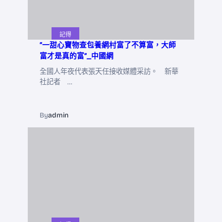
記得
“一甜心寶物查包養網村富了不算富，大師
富才是真的富”_中國網
全國人年夜代表張天任接收媒體采訪。 新華
社記者 …
By
admin