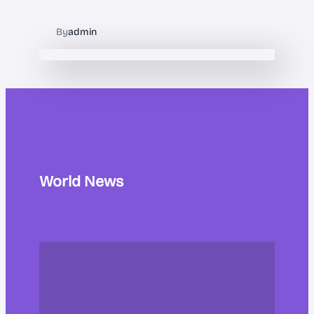
By
admin
World News