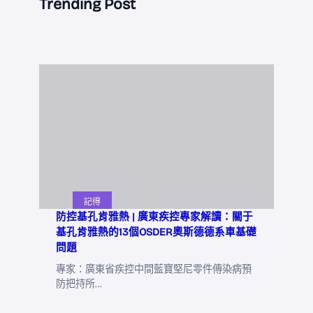
Trending Post
記得
防控基孔肯雅熱 | 廣東疾控專家解讀：關于
基孔肯雅熱的13個OSDER奧斯德德系車基礎
問題
專家：廣東省疾控中間藍寶堅尼零件傳染病預
防把持所…