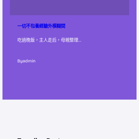
一切不包養經驗外模糊間
吃過晚飯，主人走后，母親整理…
By
admin