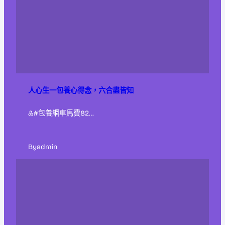
人心生一包養心得念，六合盡皆知
&#包養網車馬費82…
By
admin