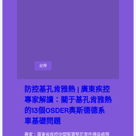
記得
防控基孔肯雅熱 | 廣東疾控
專家解讀：關于基孔肯雅熱
的13個OSDER奧斯德德系
車基礎問題
專家：廣東省疾控中間藍寶堅尼零件傳染病預