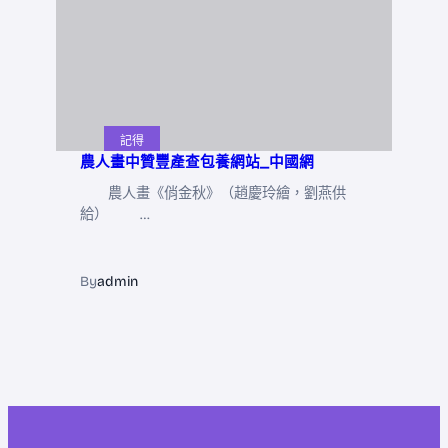
記得
農人畫中贊豐產查包養網站_中國網
農人畫《俏金秋》（趙慶玲繪，劉燕供
給） …
By
admin