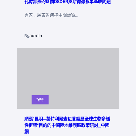
孔肯雅熱的13個OSDER奧斯德德系車基礎問題
專家：廣東省疾控中間藍寶…
By
admin
記得
順應“昆明—蒙特利爾查包養經歷全球生物多樣
性框架”目的的中國陸地維護區政策研討_中國
網