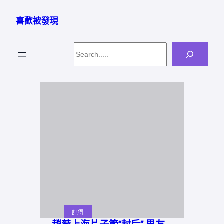
跳
至
喜歡被發現
主
要
Search
內
容
記得