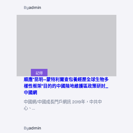
By
admin
記得
順應“昆明—蒙特利爾查包養經歷全球生物多
樣性框架”目的的中國陸地維護區政策研討_
中國網
中國網/中國成長門戶網訊 2019年，中共中
心、…
By
admin