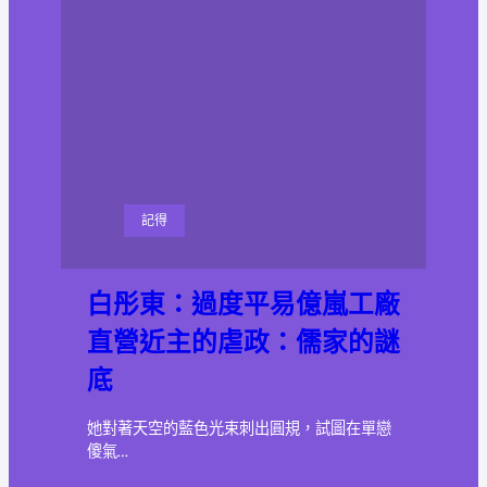
記得
白彤東：過度平易億嵐工廠
直營近主的虐政：儒家的謎
底
她對著天空的藍色光束刺出圓規，試圖在單戀
傻氣…