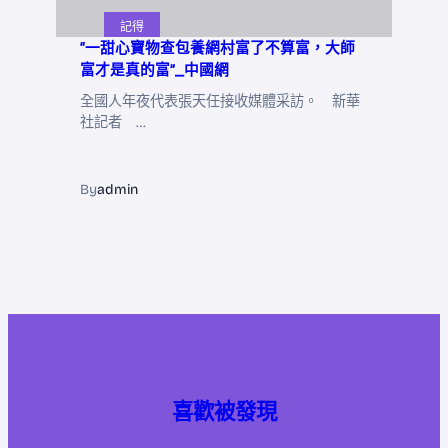
記得
“一甜心寶物查包養網村富了不算富，大師
富才是真的富”_中國網
全國人年夜代表張天任接收媒體采訪。 新華
社記者 …
By
admin
喜歡被發現