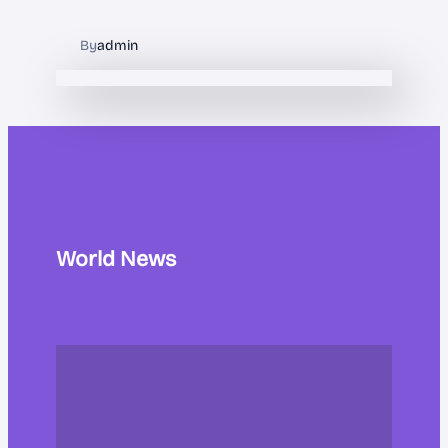
By
admin
World News