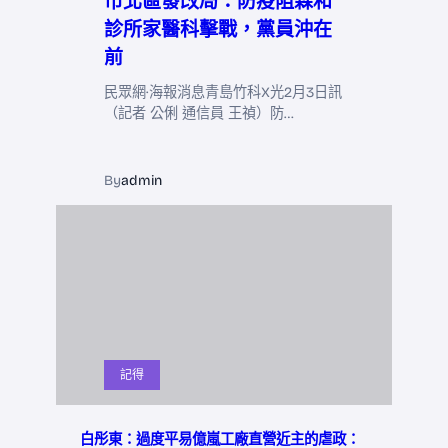
市北區發改局：防疫阻森和
診所家醫科擊戰，黨員沖在
前
民眾網·海報消息青島竹科X光2月3日訊
（記者 公俐 通信員 王禎）防…
By
admin
記得
白彤東：過度平易億嵐工廠直營近主的虐政：