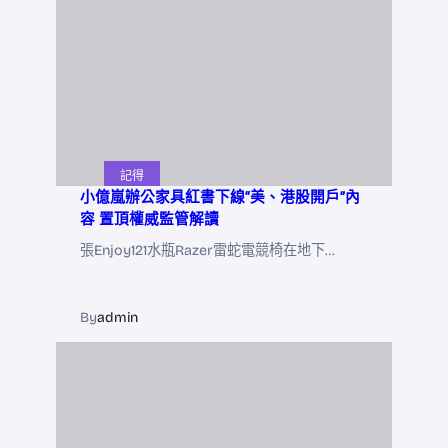
記得
小億嵐辦公家具紅書下線“美、港股開戶”內
容 置頂權威監管解讀
張Enjoy121水瓶Razer雷蛇電競椅在地下…
By
admin