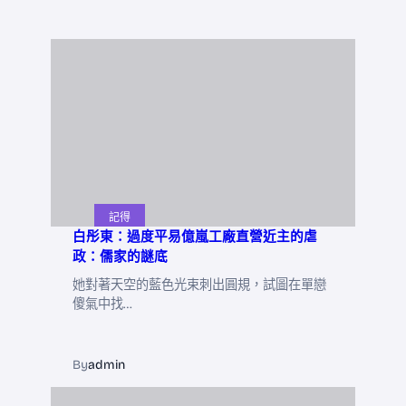
記得
白彤東：過度平易億嵐工廠直營近主的虐
政：儒家的謎底
她對著天空的藍色光束刺出圓規，試圖在單戀
傻氣中找…
By
admin