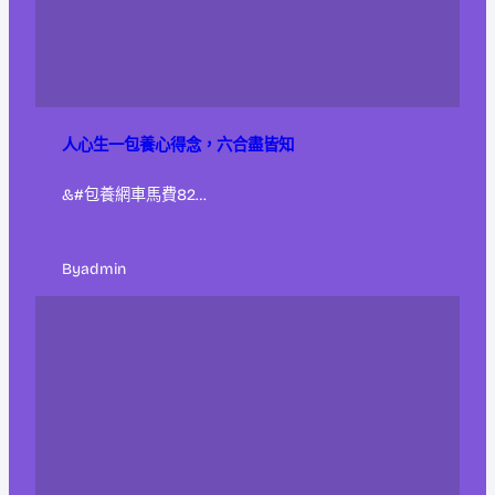
人心生一包養心得念，六合盡皆知
&#包養網車馬費82…
By
admin