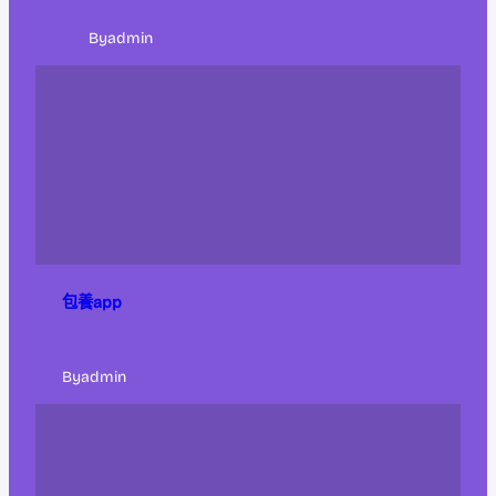
By
admin
包養app
By
admin