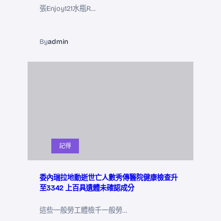
張Enjoy121水瓶R…
By
admin
記得
委內瑞拉地動逝世亡人數秀傳醫院健康檢查升
至3342 上百具遺體未確認成分
這些一般勞工體檢千一般勞…