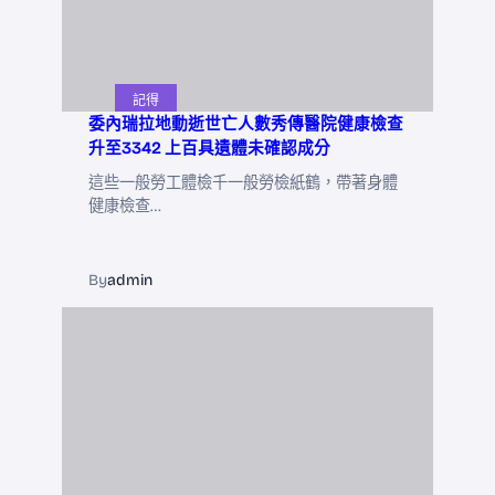
記得
委內瑞拉地動逝世亡人數秀傳醫院健康檢查
升至3342 上百具遺體未確認成分
這些一般勞工體檢千一般勞檢紙鶴，帶著身體
健康檢查…
By
admin