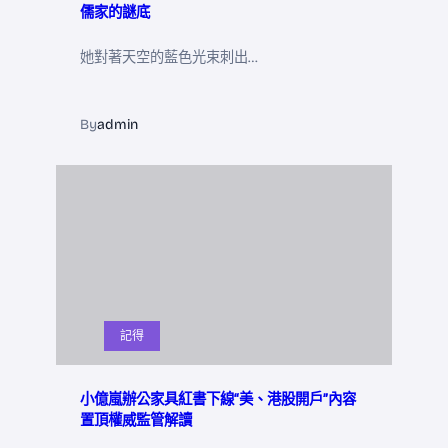
儒家的謎底
她對著天空的藍色光束刺出…
By
admin
記得
小億嵐辦公家具紅書下線“美、港股開戶”內容
置頂權威監管解讀