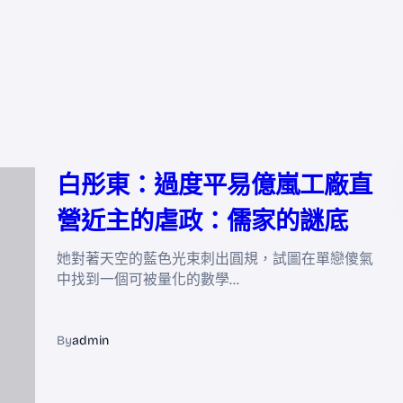
白彤東：過度平易億嵐工廠直
營近主的虐政：儒家的謎底
她對著天空的藍色光束刺出圓規，試圖在單戀傻氣
中找到一個可被量化的數學…
By
admin