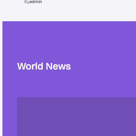
By
admin
World News