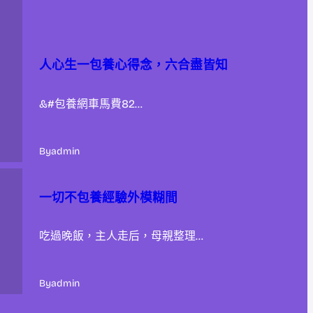
人心生一包養心得念，六合盡皆知
&#包養網車馬費82…
By
admin
一切不包養經驗外模糊間
吃過晚飯，主人走后，母親整理…
By
admin