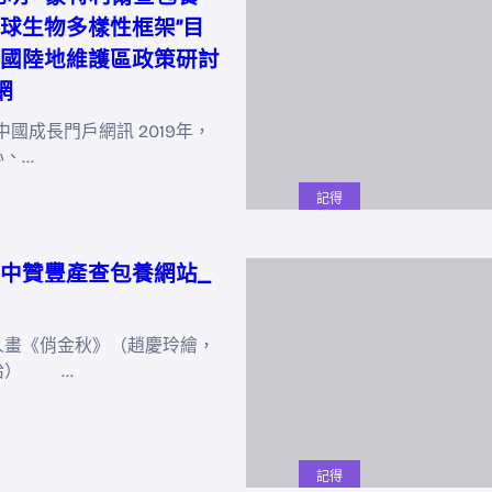
球生物多樣性框架”目
國陸地維護區政策研討
網
中國成長門戶網訊 2019年，
心、…
記得
中贊豐產查包養網站_
《俏金秋》（趙慶玲繪，
給） …
記得