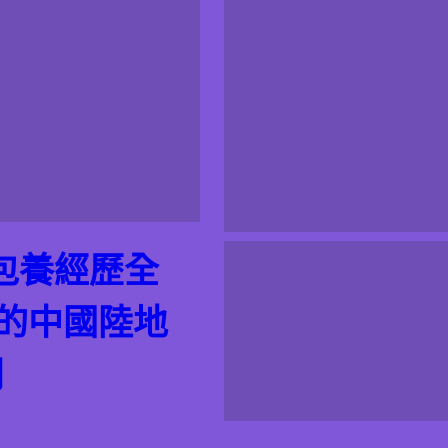
包養經歷全
的的中國陸地
網