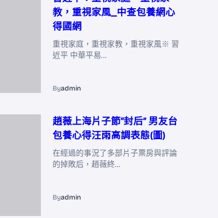
教，重視家風_中查包養網心
得國網
重視家庭，重視家教，重視家風※ 習
近平 中華平易…
By
admin
趙薇上海片子節“封后” 男友台
包養心得汪雨高調表態(圖)
在經過的事況了多部片子票房與評論
的掉敗后，趙薇終…
By
admin