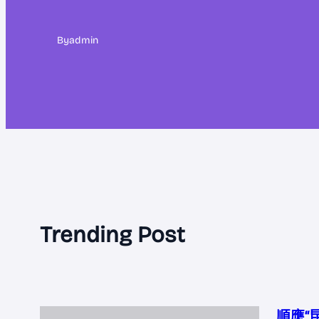
By
admin
Trending Post
順應“