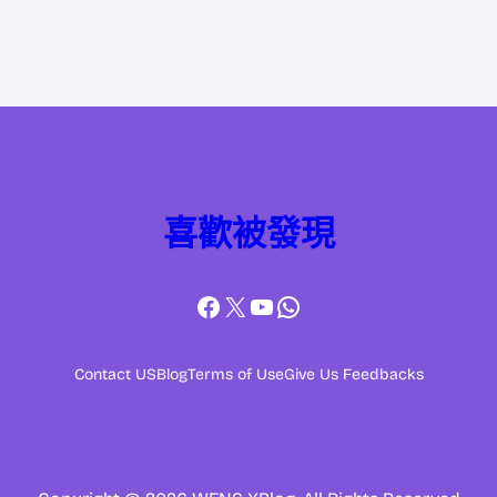
喜歡被發現
Facebook
X
YouTube
WhatsApp
Contact US
Blog
Terms of Use
Give Us Feedbacks