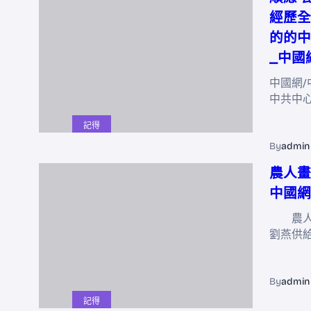
經歷全
的的中
_中國
中國網/
中共中
記得
By
admin
農人畫
中國網
農人畫
劉燕供
By
admin
記得