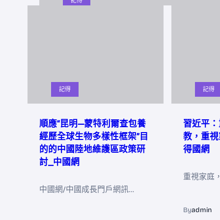
記得
記得
記得
順應“昆明—蒙特利爾查包養
習近平：
經歷全球生物多樣性框架”目
教，重視
的的中國陸地維護區政策研
得國網
討_中國網
重視家庭
中國網/中國成長門戶網訊…
By
admin