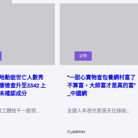
記得
地動逝世亡人數秀
“一甜心寶物查包養網村富了
檢查升至3342 上
不算富，大師富才是真的富”
未確認成分
_中國網
勞工體檢千一般勞…
全國人年夜代表張天任接收…
By
admin