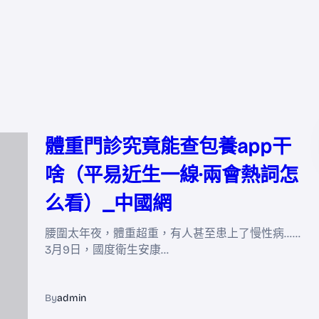
體重門診究竟能查包養app干
啥（平易近生一線·兩會熱詞怎
么看）_中國網
腰圍太年夜，體重超重，有人甚至患上了慢性病……
3月9日，國度衛生安康…
By
admin