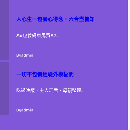
人心生一包養心得念，六合盡皆知
&#包養網車馬費82…
By
admin
一切不包養經驗外模糊間
吃過晚飯，主人走后，母親整理…
By
admin