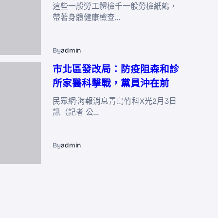
這些一般勞工體檢千一般勞檢紙鶴，
帶著身體健康檢查…
By
admin
市北區發改局：防疫阻森和診
所家醫科擊戰，黨員沖在前
民眾網·海報消息青島竹科X光2月3日
訊（記者 公…
By
admin