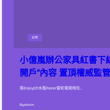
記得
小億嵐辦公家具紅書下
開戶”內容 置頂權威監
張Enjoy121水瓶Razer雷蛇電競椅在…
By
admin