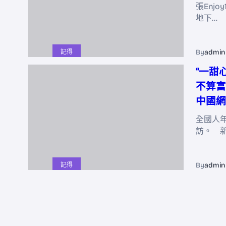
張Enjo
地下…
By
admin
記得
“一甜
不算富
中國網
全國人
訪。 
By
admin
記得