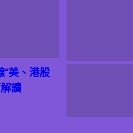
線“美、港股
管解讀