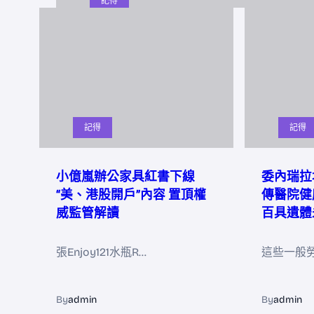
記得
記得
記得
小億嵐辦公家具紅書下線
委內瑞拉
“美、港股開戶”內容 置頂權
傳醫院健康
威監管解讀
百具遺體
張Enjoy121水瓶R…
這些一般
By
admin
By
admin