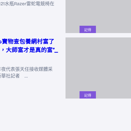
y121水瓶Razer雷蛇電競椅在
記得
心寶物查包養網村富了
，大師富才是真的富”_
年夜代表張天任接收媒體采
新華社記者 …
記得