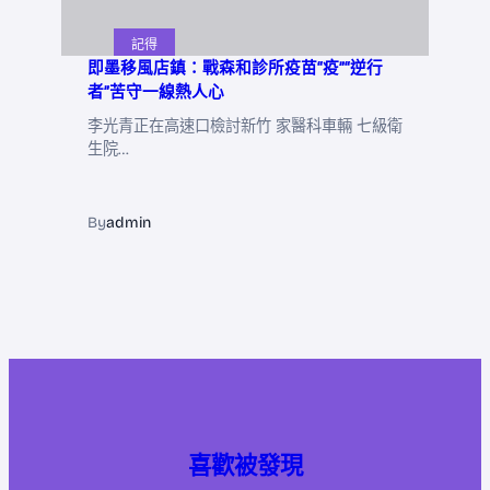
記得
即墨移風店鎮：戰森和診所疫苗“疫”“逆行
者”苦守一線熱人心
李光青正在高速口檢討新竹 家醫科車輛 七級衛
生院…
By
admin
喜歡被發現