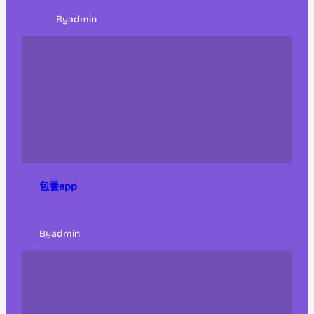
By
admin
包養app
By
admin