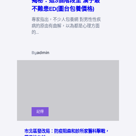
揭秘：這3個階段里 漢子最
不難患ED(圖台包養價格)
專家指出，不少人包養網 對男性性疾
病的原由有曲解，以為都是心理方面
的…
By
admin
記得
市北區發改局：防疫阻森和診所家醫科擊戰，