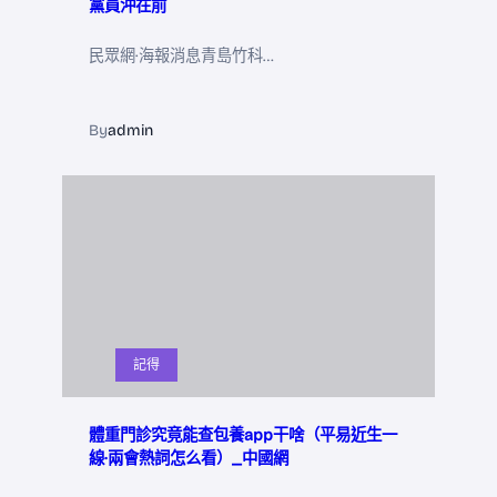
黨員沖在前
民眾網·海報消息青島竹科…
By
admin
記得
體重門診究竟能查包養app干啥（平易近生一
線·兩會熱詞怎么看）_中國網