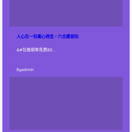
人心生一包養心得念，六合盡皆知
&#包養網車馬費82…
By
admin