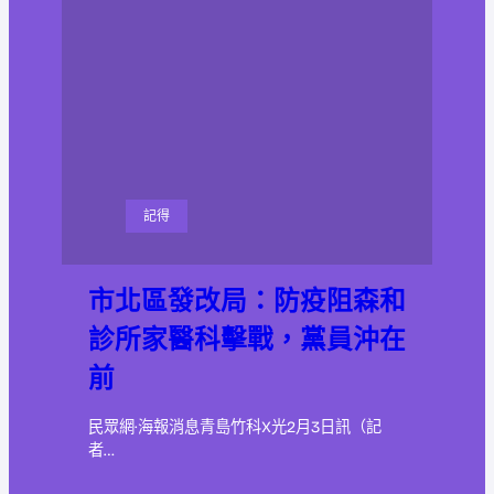
記得
市北區發改局：防疫阻森和
診所家醫科擊戰，黨員沖在
前
民眾網·海報消息青島竹科X光2月3日訊（記
者…