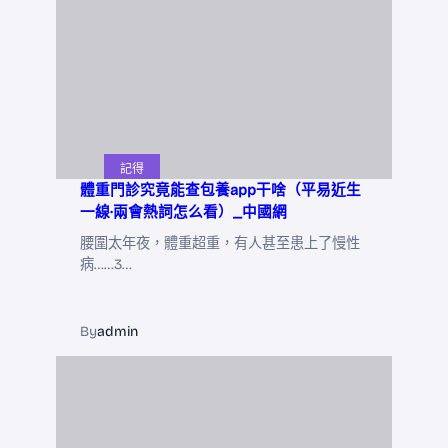
記得
體重門診究竟能查包養app干啥（平易近生
一線·兩會熱詞怎么看）_中國網
腰圍太年夜，體重超重，有人甚至患上了慢性
病……3…
By
admin