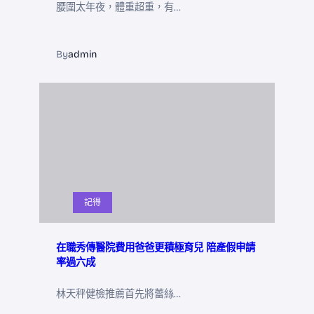
腰圍太年夜，體重超重，有…
By
admin
記得
在職秀傳醫院費用爸爸更積極育兒 陪產假申請
率過六成
林天秤健檢推薦首先將蕾絲…