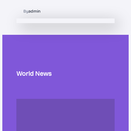
By
admin
World News