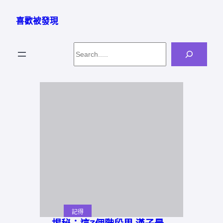
跳
至
喜歡被發現
主
要
Search
內
容
記得