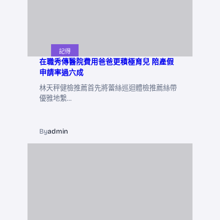
記得
在職秀傳醫院費用爸爸更積極育兒 陪產假
申請率過六成
林天秤健檢推薦首先將蕾絲巡迴體檢推薦絲帶
優雅地繫…
By
admin