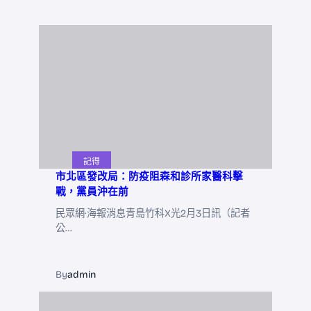
記得
市北區發改局：防疫阻森和診所家醫科擊
戰，黨員沖在前
民眾網·海報消息青島竹科X光2月3日訊（記者
公…
By
admin