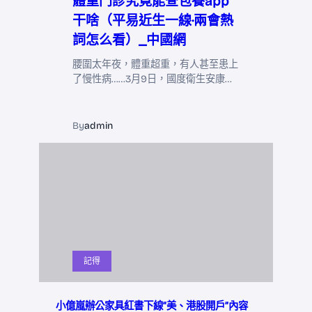
體重門診究竟能查包養app
干啥（平易近生一線·兩會熱
詞怎么看）_中國網
腰圍太年夜，體重超重，有人甚至患上
了慢性病……3月9日，國度衛生安康…
By
admin
記得
小億嵐辦公家具紅書下線“美、港股開戶”內容