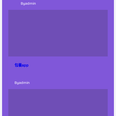
By
admin
包養app
By
admin