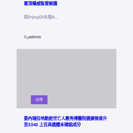
置頂權威監管解讀
張Enjoy121水瓶R…
By
admin
記得
委內瑞拉地動逝世亡人數秀傳醫院健康檢查升
至3342 上百具遺體未確認成分