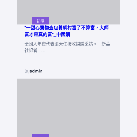
記得
“一甜心寶物查包養網村富了不算富，大師
富才是真的富”_中國網
全國人年夜代表張天任接收媒體采訪。 新華
社記者 …
By
admin