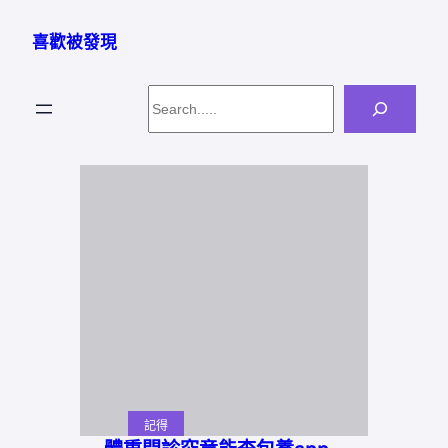
跳
至
喜歡被發現
主
要
Search
內
容
記得