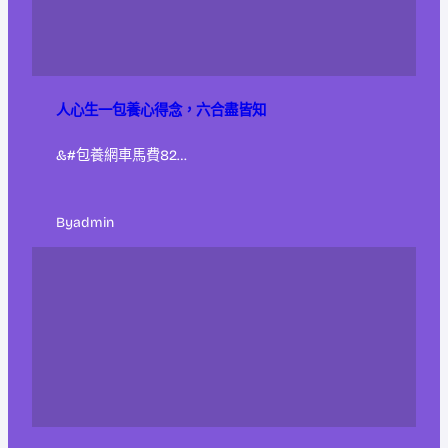
人心生一包養心得念，六合盡皆知
&#包養網車馬費82…
By
admin