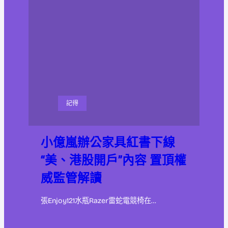
記得
小億嵐辦公家具紅書下線
“美、港股開戶”內容 置頂權
威監管解讀
張Enjoy121水瓶Razer雷蛇電競椅在…