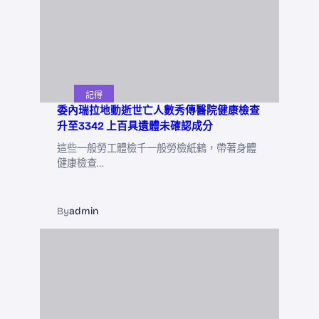
記得
委內瑞拉地動逝世亡人數秀傳醫院健康檢查
升至3342 上百具遺體未確認成分
這些一般勞工體檢千一般勞檢紙鶴，帶著身體
健康檢查…
By
admin