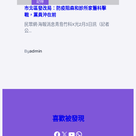
記得
市北區發改局：防疫阻森和診所家醫科擊
戰，黨員沖在前
民眾網·海報消息青島竹科X光2月3日訊（記者
公…
By
admin
喜歡被發現
Facebook
X
YouTube
WhatsApp