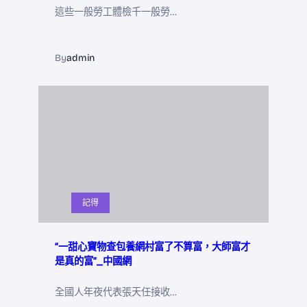
這些一般勞工體檢千一般勞…
By
admin
記得
“一甜心寶物查包養網村富了不算富，大師富才
是真的富”_中國網
全國人年夜代表張天任接收…