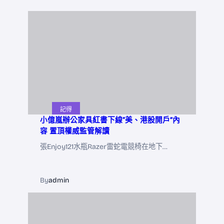
記得
小億嵐辦公家具紅書下線“美、港股開戶”內
容 置頂權威監管解讀
張Enjoy121水瓶Razer雷蛇電競椅在地下…
By
admin