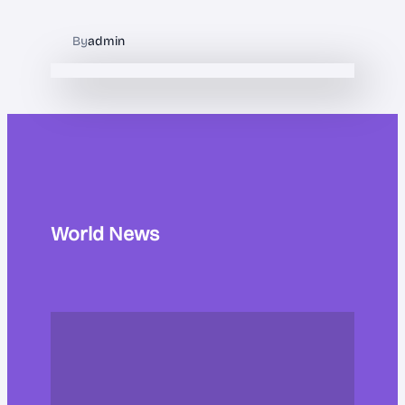
By
admin
World News