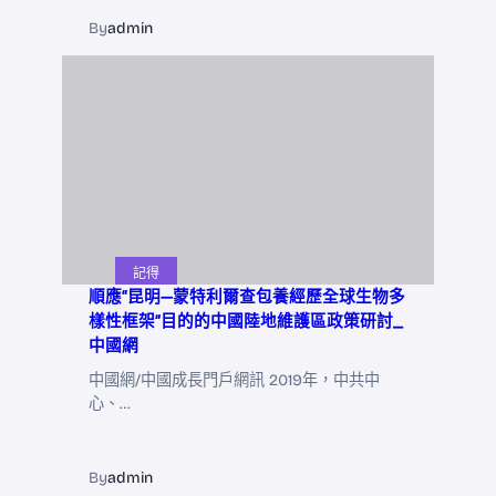
By
admin
記得
順應“昆明—蒙特利爾查包養經歷全球生物多
樣性框架”目的的中國陸地維護區政策研討_
中國網
中國網/中國成長門戶網訊 2019年，中共中
心、…
By
admin