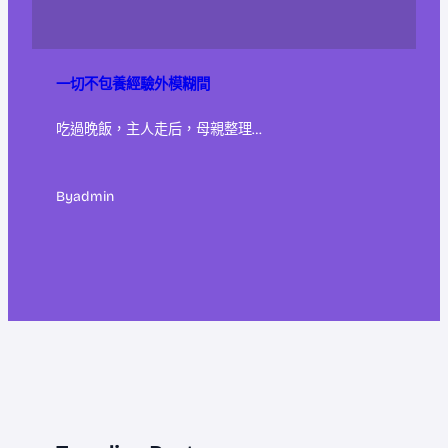
一切不包養經驗外模糊間
吃過晚飯，主人走后，母親整理…
By
admin