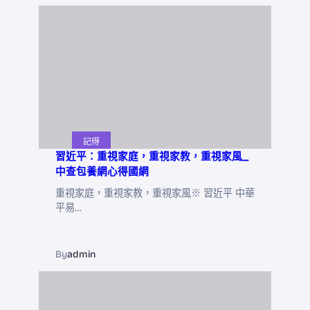
記得
習近平：重視家庭，重視家教，重視家風_
中查包養網心得國網
重視家庭，重視家教，重視家風※ 習近平 中華
平易…
By
admin