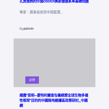
孔肯雅熱的13個OSDER奧斯德德系車基礎問題
專家：廣東省疾控中間藍寶…
By
admin
記得
順應“昆明—蒙特利爾查包養經歷全球生物多樣
性框架”目的的中國陸地維護區政策研討_中國
網