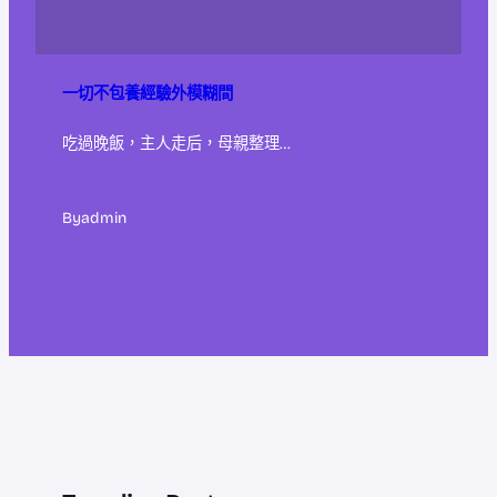
一切不包養經驗外模糊間
吃過晚飯，主人走后，母親整理…
By
admin