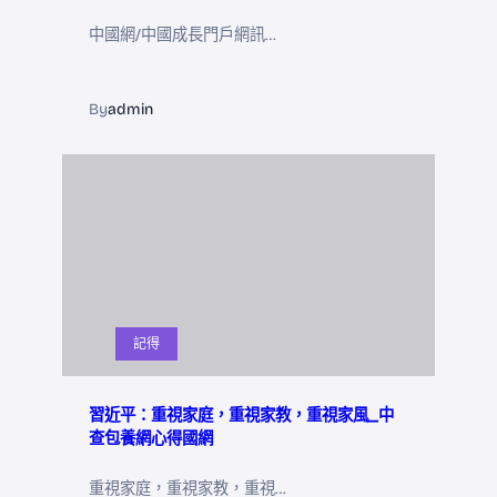
中國網/中國成長門戶網訊…
By
admin
記得
習近平：重視家庭，重視家教，重視家風_中
查包養網心得國網
重視家庭，重視家教，重視…