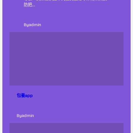
防把…
By
admin
包養app
By
admin