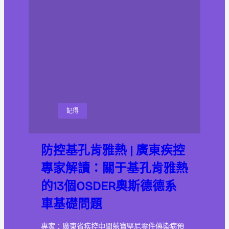
記得
防控基孔肯雅熱 | 廣東疾控
專家解讀：關于基孔肯雅熱
的13個OSDER奧斯德德系
車基礎問題
專家：廣東省疾控中間藍寶堅尼零件傳染病預