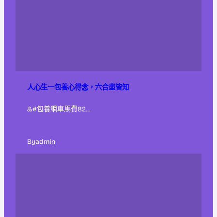
人心生一包養心得念，六合盡皆知
&#包養網車馬費82…
By
admin