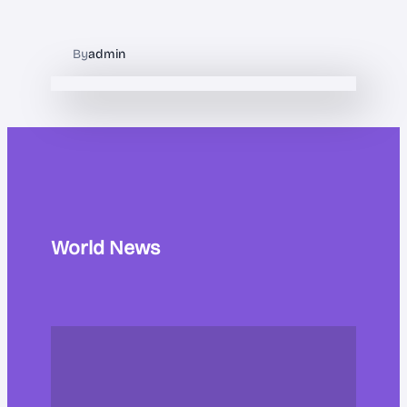
By
admin
World News