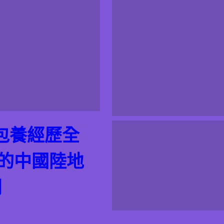
包養經歷全
的的中國陸地
網