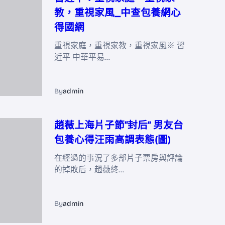
教，重視家風_中查包養網心
得國網
重視家庭，重視家教，重視家風※ 習
近平 中華平易…
By
admin
趙薇上海片子節“封后” 男友台
包養心得汪雨高調表態(圖)
在經過的事況了多部片子票房與評論
的掉敗后，趙薇終…
By
admin