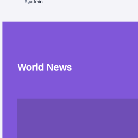
By
admin
World News