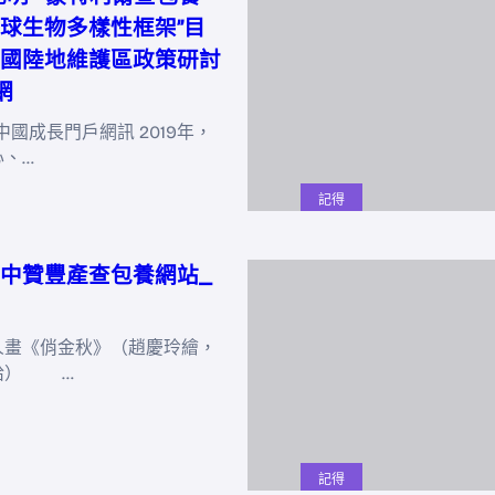
球生物多樣性框架”目
國陸地維護區政策研討
網
中國成長門戶網訊 2019年，
心、…
記得
中贊豐產查包養網站_
《俏金秋》（趙慶玲繪，
給） …
記得