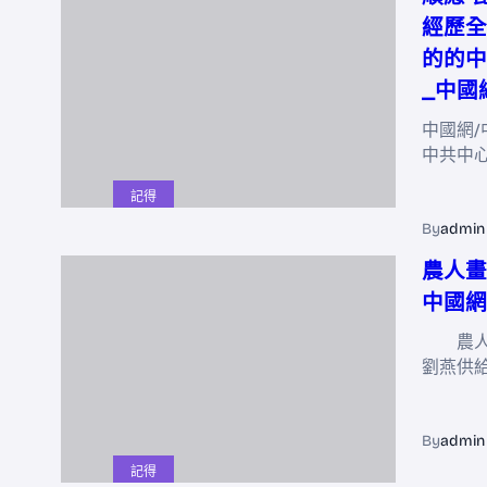
經歷全
的的中
_中國
中國網/
中共中
記得
By
admin
農人畫
中國網
農人畫
劉燕供
By
admin
記得