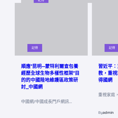
記得
記得
記得
順應“昆明—蒙特利爾查包養
習近平：
經歷全球生物多樣性框架”目
教，重視
的的中國陸地維護區政策研
得國網
討_中國網
重視家庭
中國網/中國成長門戶網訊…
By
admin