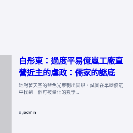
白彤東：過度平易億嵐工廠直
營近主的虐政：儒家的謎底
她對著天空的藍色光束刺出圓規，試圖在單戀傻氣
中找到一個可被量化的數學…
By
admin