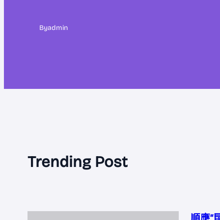
By
admin
Trending Post
順應“