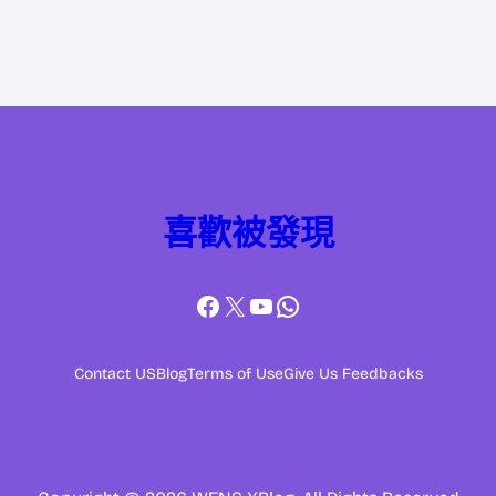
喜歡被發現
Facebook
X
YouTube
WhatsApp
Contact US
Blog
Terms of Use
Give Us Feedbacks