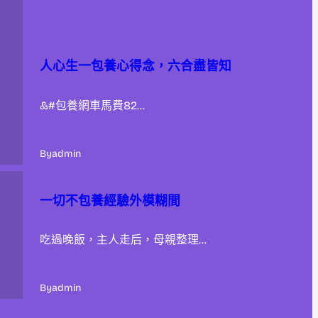
人心生一包養心得念，六合盡皆知
&#包養網車馬費82…
By
admin
一切不包養經驗外模糊間
吃過晚飯，主人走后，母親整理…
By
admin