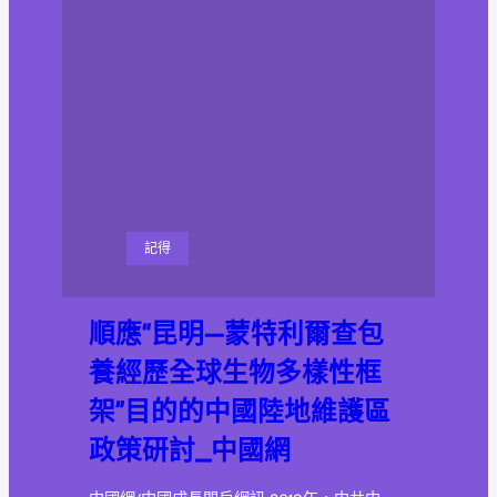
記得
順應“昆明—蒙特利爾查包
養經歷全球生物多樣性框
架”目的的中國陸地維護區
政策研討_中國網