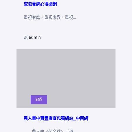
查包養網心得國網
重視家庭，重視家教，重視…
By
admin
記得
農人畫中贊豐產查包養網站_中國網
農人畫《俏金秋》（趙…