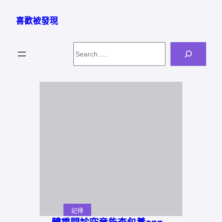
跳
至
喜歡被發現
主
要
Search
內
容
記得