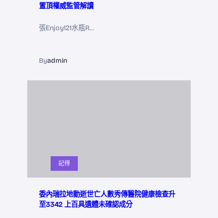
置頂權威監管解讀
張Enjoy121水瓶R…
By
admin
記得
委內瑞拉地動逝世亡人數秀傳醫院健康檢查升
至3342 上百具遺體未確認成分