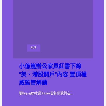
記得
小億嵐辦公家具紅書下線
“美、港股開戶”內容 置頂權
威監管解讀
張Enjoy121水瓶Razer雷蛇電競椅在…