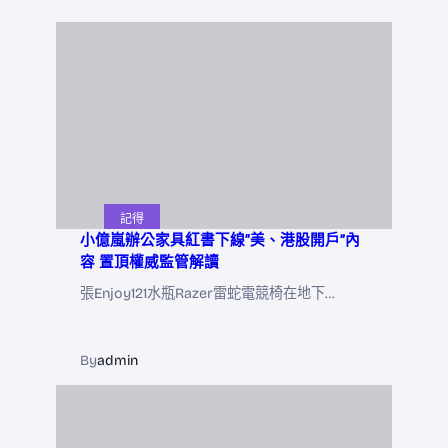
記得
小億嵐辦公家具紅書下線“美、港股開戶”內
容 置頂權威監管解讀
張Enjoy121水瓶Razer雷蛇電競椅在地下…
By
admin