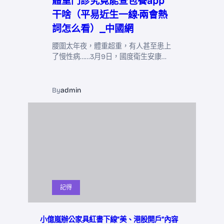
體重門診究竟能查包養app
干啥（平易近生一線·兩會熱
詞怎么看）_中國網
腰圍太年夜，體重超重，有人甚至患上
了慢性病……3月9日，國度衛生安康…
By
admin
記得
小億嵐辦公家具紅書下線“美、港股開戶”內容