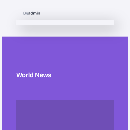
By
admin
World News