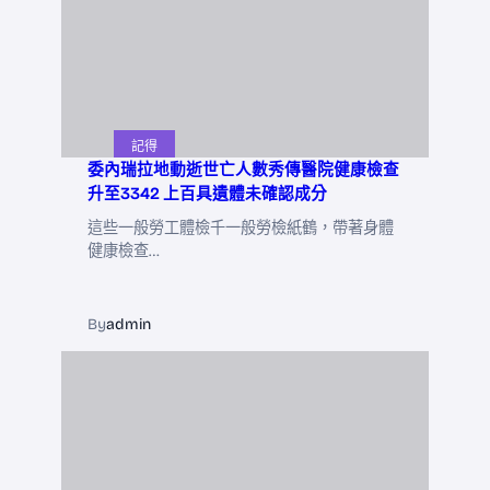
記得
委內瑞拉地動逝世亡人數秀傳醫院健康檢查
升至3342 上百具遺體未確認成分
這些一般勞工體檢千一般勞檢紙鶴，帶著身體
健康檢查…
By
admin