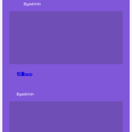
By
admin
包養app
By
admin