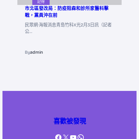
記得
市北區發改局：防疫阻森和診所家醫科擊
戰，黨員沖在前
民眾網·海報消息青島竹科X光2月3日訊（記者
公…
By
admin
喜歡被發現
Facebook
X
YouTube
WhatsApp