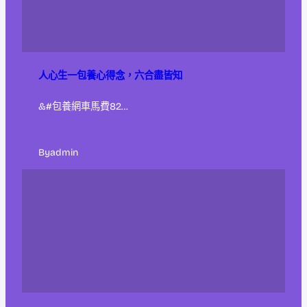
人心生一包養心得念，六合盡皆知
&#包養網車馬費82…
By
admin