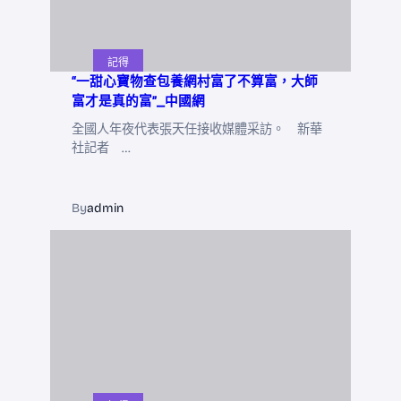
記得
“一甜心寶物查包養網村富了不算富，大師
富才是真的富”_中國網
全國人年夜代表張天任接收媒體采訪。 新華
社記者 …
By
admin