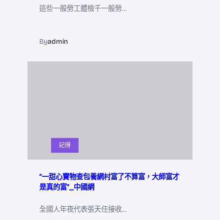
這些一般勞工體檢千一般勞…
By
admin
記得
“一甜心寶物查包養網村富了不算富，大師富才
是真的富”_中國網
全國人年夜代表張天任接收…