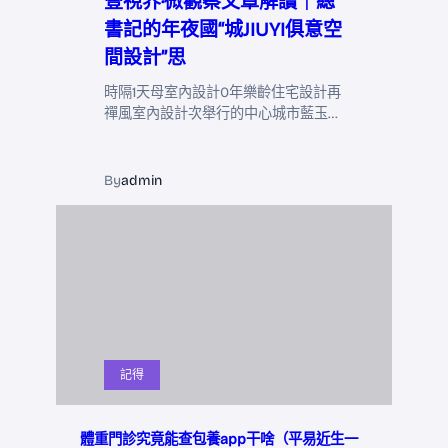
壹視界·微觀察文章解讀｜總
書記的年夜國“城JIUYI俱意空
間設計”思
時隔1天母室內設計0年樂齡住宅設計再
禪風室內設計次舉行的中心城市藍玉…
By
admin
記得
體重門診究竟能查包養app干啥（平易近生一