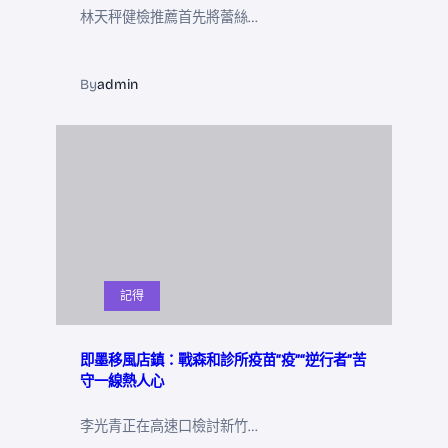
林天秤健檢推薦首先將蕾絲…
By
admin
記得
即墨移風店鎮：戰森和診所疫苗“疫”“逆行者”苦
守一線熱人心
李光青正在高速口檢討新竹…