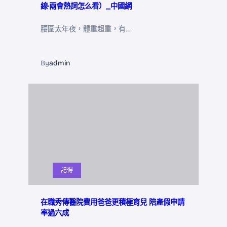
線·兩會熱詞怎么看）_中國網
腰圍太年夜，體重超重，有…
By
admin
記得
在職秀傳醫院費用爸爸更積極育兒 陪產假申請
率過六成