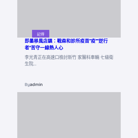
記得
即墨移風店鎮：戰森和診所疫苗“疫”“逆行
者”苦守一線熱人心
李光青正在高速口檢討新竹 家醫科車輛 七級衛
生院…
By
admin