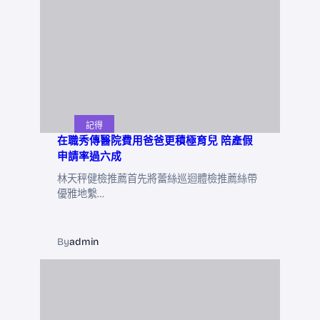
記得
在職秀傳醫院費用爸爸更積極育兒 陪產假
申請率過六成
林天秤健檢推薦首先將蕾絲巡迴體檢推薦絲帶
優雅地繫…
By
admin