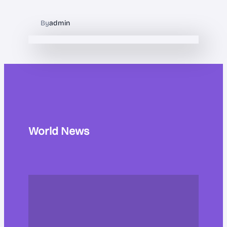
By
admin
World News