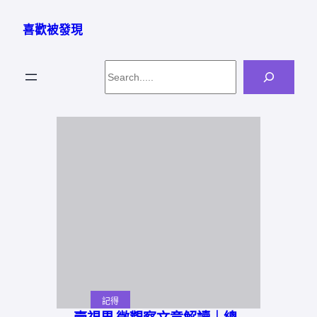
跳
至
喜歡被發現
主
要
Search
內
容
記得