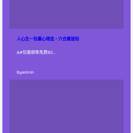
人心生一包養心得念，六合盡皆知
&#包養網車馬費82…
By
admin