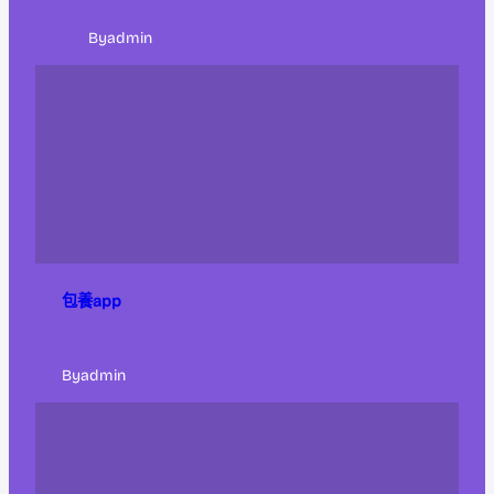
By
admin
包養app
By
admin