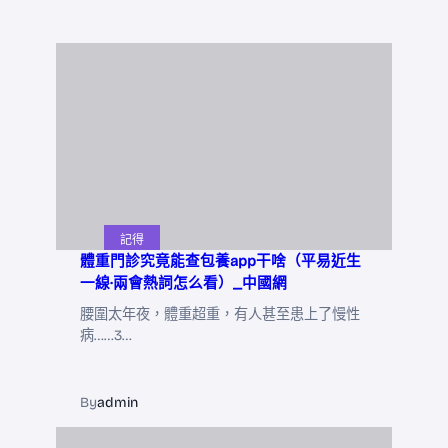
記得
體重門診究竟能查包養app干啥（平易近生
一線·兩會熱詞怎么看）_中國網
腰圍太年夜，體重超重，有人甚至患上了慢性
病……3…
By
admin