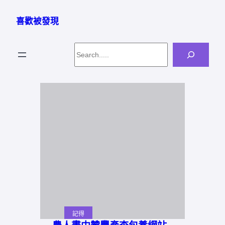
跳
至
喜歡被發現
主
要
Search
內
容
記得