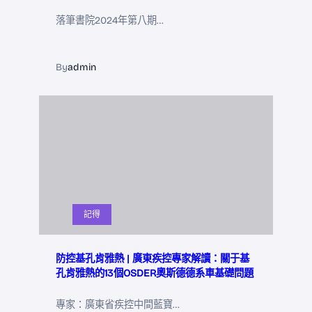
落筆書院2024年第八期…
By
admin
記得
防控基孔肯雅熱 | 廣東疾控專家解讀：關于基
孔肯雅熱的13個OSDER奧斯德德系車基礎問題
專家：廣東省疾控中間藍寶…