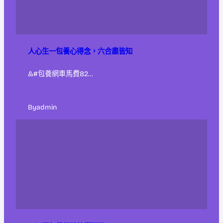
人心生一包養心得念，六合盡皆知
&#包養網車馬費82…
By
admin