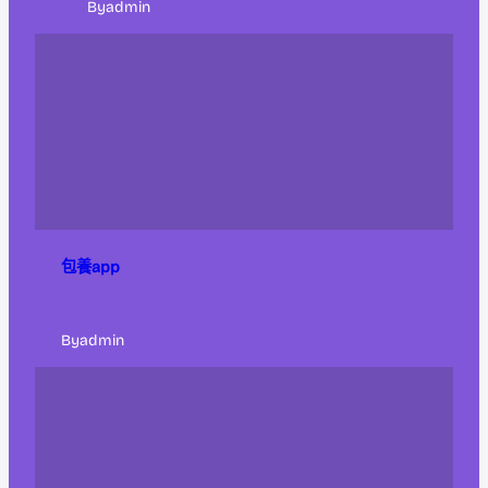
By
admin
包養app
By
admin