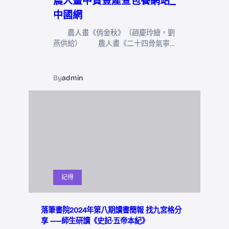
農人畫中贊豐產查包養網站_
中國網
農人畫《俏金秋》（趙慶玲繪，劉
燕供給） 農人畫《二十四骨氣寧…
By
admin
記得
落筆書院2024年第八期讀書簡報 找九宮格分
享 ——師生研讀《史記·五帝本紀》