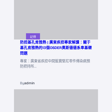
記得
防控基孔肯雅熱 | 廣東疾控專家解讀：關于
基孔肯雅熱的13個OSDER奧斯德德系車基礎
問題
專家：廣東省疾控中間藍寶堅尼零件傳染病預
防把持所…
By
admin