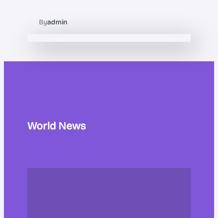
By
admin
World News