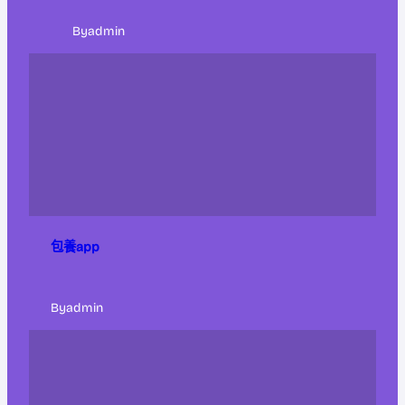
By
admin
包養app
By
admin