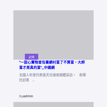
記得
“一甜心寶物查包養網村富了不算富，大師
富才是真的富”_中國網
全國人年夜代表張天任接收媒體采訪。 新華
社記者 …
By
admin