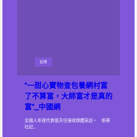
記得
“一甜心寶物查包養網村富
了不算富，大師富才是真的
富”_中國網
全國人年夜代表張天任接收媒體采訪。 新華
社記…