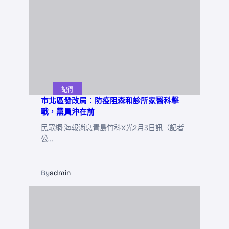
記得
市北區發改局：防疫阻森和診所家醫科擊
戰，黨員沖在前
民眾網·海報消息青島竹科X光2月3日訊（記者
公…
By
admin