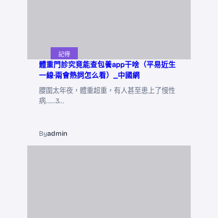
記得
體重門診究竟能查包養app干啥（平易近生
一線·兩會熱詞怎么看）_中國網
腰圍太年夜，體重超重，有人甚至患上了慢性
病……3…
By
admin