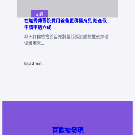
記得
在職秀傳醫院費用爸爸更積極育兒 陪產假
申請率過六成
林天秤健檢推薦首先將蕾絲巡迴體檢推薦絲帶
優雅地繫…
By
admin
喜歡被發現