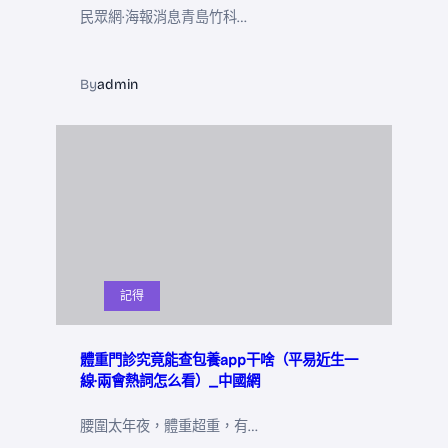
民眾網·海報消息青島竹科…
By
admin
記得
體重門診究竟能查包養app干啥（平易近生一
線·兩會熱詞怎么看）_中國網
腰圍太年夜，體重超重，有…