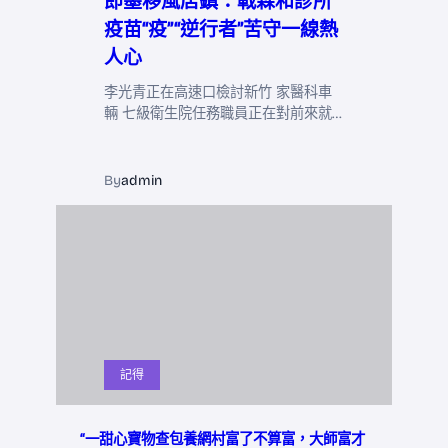
即墨移風店鎮：戰森和診所
疫苗“疫”“逆行者”苦守一線熱
人心
李光青正在高速口檢討新竹 家醫科車
輛 七級衛生院任務職員正在對前來就…
By
admin
記得
“一甜心寶物查包養網村富了不算富，大師富才