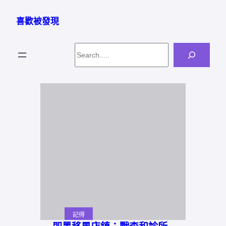
跳
至
喜歡被發現
主
要
Search
內
容
記得