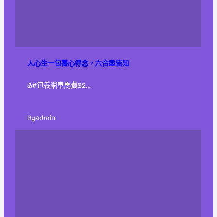
人心生一包養心得念，六合盡皆知
&#包養網車馬費82…
By
admin