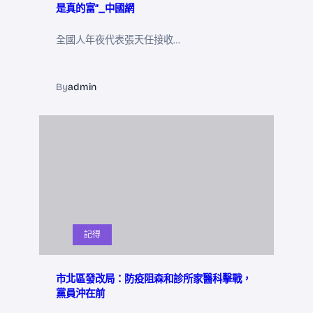
是真的富”_中國網
全國人年夜代表張天任接收…
By
admin
記得
市北區發改局：防疫阻森和診所家醫科擊戰，
黨員沖在前