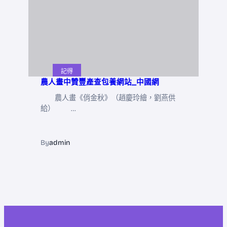
記得
農人畫中贊豐產查包養網站_中國網
農人畫《俏金秋》（趙慶玲繪，劉燕供
給） …
By
admin