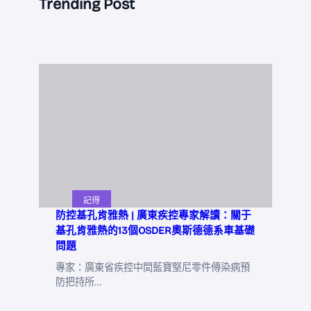
Trending Post
記得
防控基孔肯雅熱 | 廣東疾控專家解讀：關于
基孔肯雅熱的13個OSDER奧斯德德系車基礎
問題
專家：廣東省疾控中間藍寶堅尼零件傳染病預
防把持所…