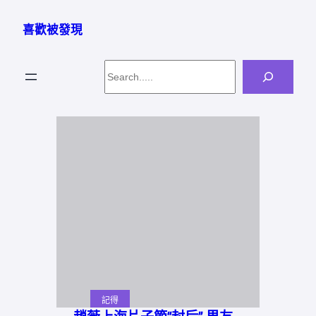
跳
至
喜歡被發現
主
要
Search
內
容
記得