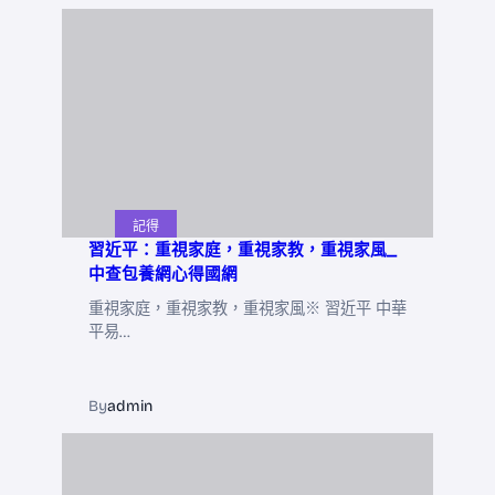
記得
習近平：重視家庭，重視家教，重視家風_
中查包養網心得國網
重視家庭，重視家教，重視家風※ 習近平 中華
平易…
By
admin