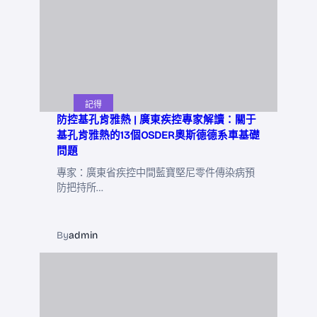
記得
防控基孔肯雅熱 | 廣東疾控專家解讀：關于
基孔肯雅熱的13個OSDER奧斯德德系車基礎
問題
專家：廣東省疾控中間藍寶堅尼零件傳染病預
防把持所…
By
admin