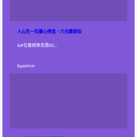
人心生一包養心得念，六合盡皆知
&#包養網車馬費82…
By
admin