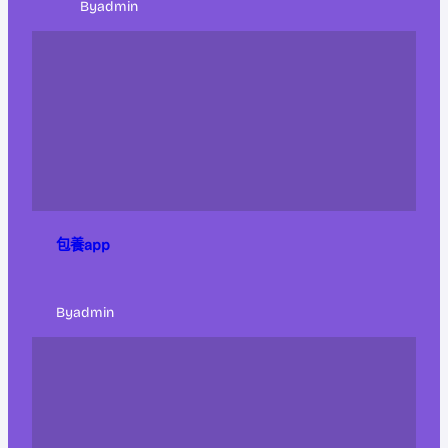
By
admin
包養app
By
admin