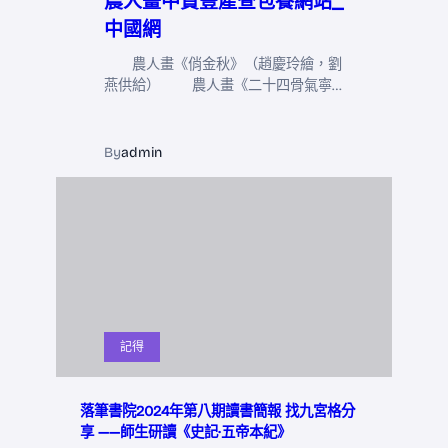
農人畫中贊豐產查包養網站_
中國網
農人畫《俏金秋》（趙慶玲繪，劉
燕供給） 農人畫《二十四骨氣寧…
By
admin
記得
落筆書院2024年第八期讀書簡報 找九宮格分
享 ——師生研讀《史記·五帝本紀》