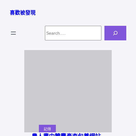
跳
至
喜歡被發現
主
要
Search
內
容
記得