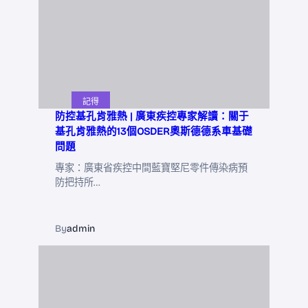
記得
防控基孔肯雅熱 | 廣東疾控專家解讀：關于
基孔肯雅熱的13個OSDER奧斯德德系車基礎
問題
專家：廣東省疾控中間藍寶堅尼零件傳染病預
防把持所…
By
admin