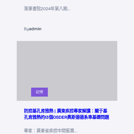
落筆書院2024年第八期…
By
admin
記得
防控基孔肯雅熱 | 廣東疾控專家解讀：關于基
孔肯雅熱的13個OSDER奧斯德德系車基礎問題
專家：廣東省疾控中間藍寶…