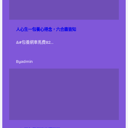
人心生一包養心得念，六合盡皆知
&#包養網車馬費82…
By
admin