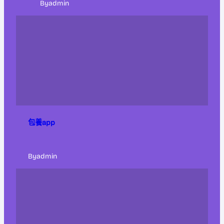
By
admin
包養app
By
admin