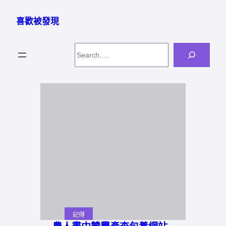
跳
至
喜歡被發現
主
要
Search
內
容
記得