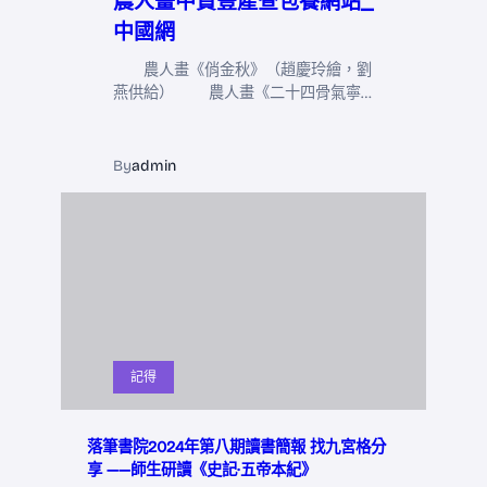
農人畫中贊豐產查包養網站_
中國網
農人畫《俏金秋》（趙慶玲繪，劉
燕供給） 農人畫《二十四骨氣寧…
By
admin
記得
落筆書院2024年第八期讀書簡報 找九宮格分
享 ——師生研讀《史記·五帝本紀》