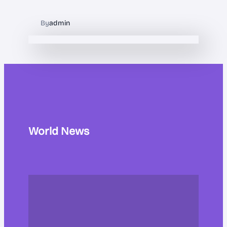
By
admin
World News