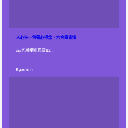
人心生一包養心得念，六合盡皆知
&#包養網車馬費82…
By
admin