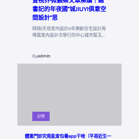
壹視界·微觀察文章解讀｜總
書記的年夜國“城JIUYI俱意空
間設計”思
時隔1天母室內設計0年樂齡住宅設計再
禪風室內設計次舉行的中心城市藍玉…
By
admin
記得
體重門診究竟能查包養app干啥（平易近生一