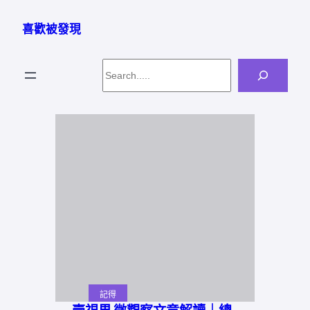
跳
至
喜歡被發現
主
要
Search
內
容
記得