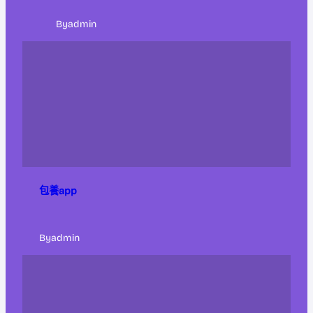
By
admin
包養app
By
admin