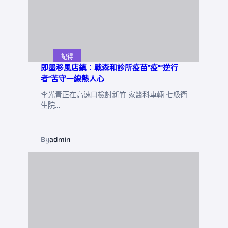
記得
即墨移風店鎮：戰森和診所疫苗“疫”“逆行
者”苦守一線熱人心
李光青正在高速口檢討新竹 家醫科車輛 七級衛
生院…
By
admin