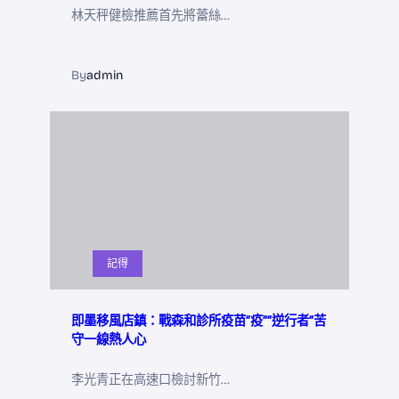
林天秤健檢推薦首先將蕾絲…
By
admin
記得
即墨移風店鎮：戰森和診所疫苗“疫”“逆行者”苦
守一線熱人心
李光青正在高速口檢討新竹…