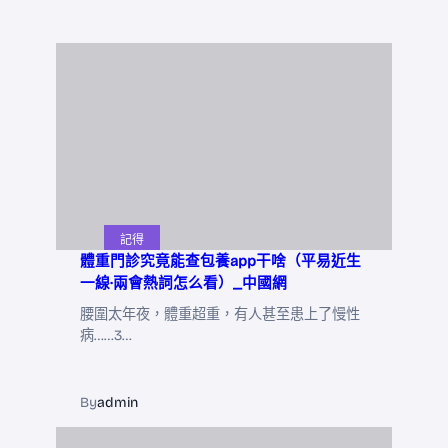
記得
體重門診究竟能查包養app干啥（平易近生
一線·兩會熱詞怎么看）_中國網
腰圍太年夜，體重超重，有人甚至患上了慢性
病……3…
By
admin