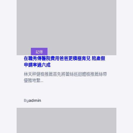
記得
在職秀傳醫院費用爸爸更積極育兒 陪產假
申請率過六成
林天秤健檢推薦首先將蕾絲巡迴體檢推薦絲帶
優雅地繫…
By
admin