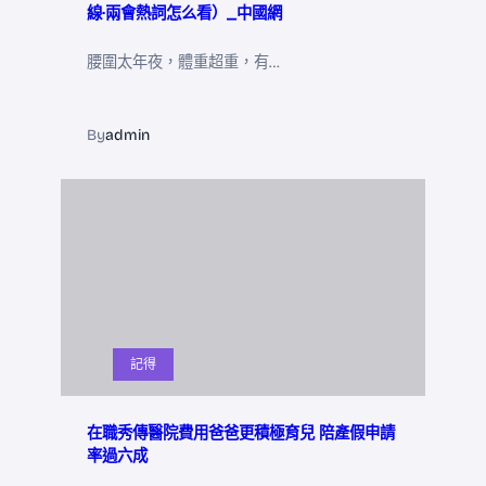
線·兩會熱詞怎么看）_中國網
腰圍太年夜，體重超重，有…
By
admin
記得
在職秀傳醫院費用爸爸更積極育兒 陪產假申請
率過六成