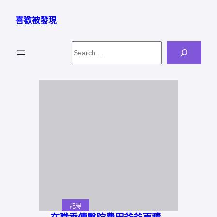
跳
至
喜歡被發現
主
要
Search
內
容
記得