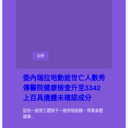
記得
委內瑞拉地動逝世亡人數秀
傳醫院健康檢查升至3342
上百具遺體未確認成分
這些一般勞工體檢千一般勞檢紙鶴，帶著身體
健康…