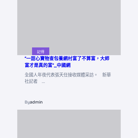
記得
“一甜心寶物查包養網村富了不算富，大師
富才是真的富”_中國網
全國人年夜代表張天任接收媒體采訪。 新華
社記者 …
By
admin