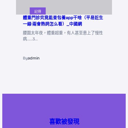
記得
體重門診究竟能查包養app干啥（平易近生
一線·兩會熱詞怎么看）_中國網
腰圍太年夜，體重超重，有人甚至患上了慢性
病……3…
By
admin
喜歡被發現