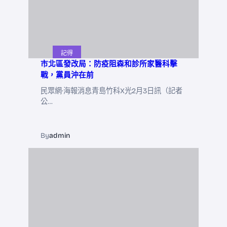
記得
市北區發改局：防疫阻森和診所家醫科擊
戰，黨員沖在前
民眾網·海報消息青島竹科X光2月3日訊（記者
公…
By
admin