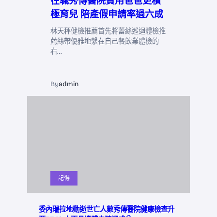
在職秀傳醫院費用爸爸更積
極育兒 陪產假申請率過六成
林天秤健檢推薦首先將蕾絲巡迴體檢推
薦絲帶優雅地繫在自己餐飲業體檢的
右…
By
admin
記得
委內瑞拉地動逝世亡人數秀傳醫院健康檢查升