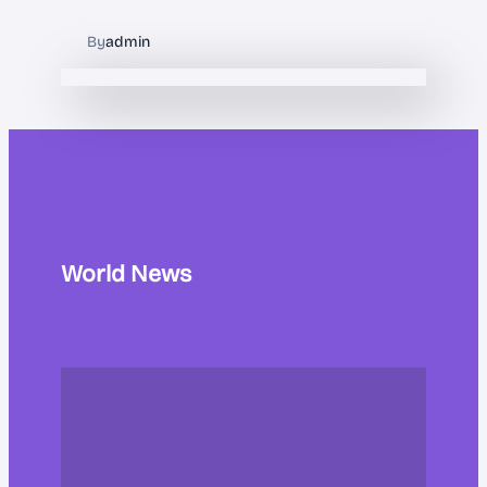
By
admin
World News