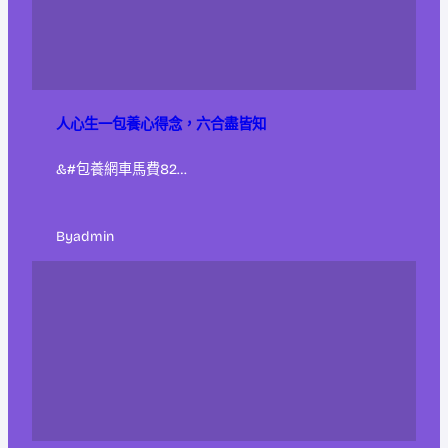
人心生一包養心得念，六合盡皆知
&#包養網車馬費82…
By
admin