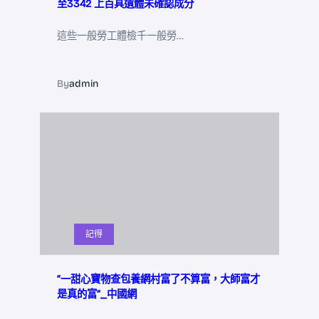
至3342 上百具遺體未確認成分
這些一般勞工體檢千一般勞…
By
admin
記得
“一甜心寶物查包養網村富了不算富，大師富才
是真的富”_中國網