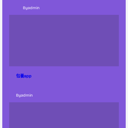
By
admin
包養app
By
admin