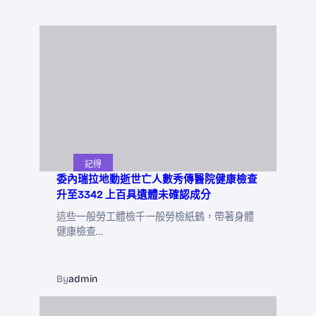
記得
委內瑞拉地動逝世亡人數秀傳醫院健康檢查
升至3342 上百具遺體未確認成分
這些一般勞工體檢千一般勞檢紙鶴，帶著身體
健康檢查…
By
admin