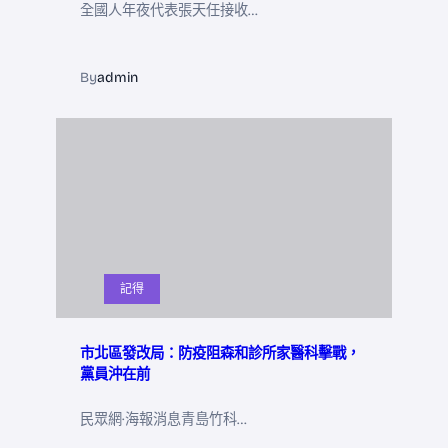
全國人年夜代表張天任接收…
By
admin
記得
市北區發改局：防疫阻森和診所家醫科擊戰，
黨員沖在前
民眾網·海報消息青島竹科…