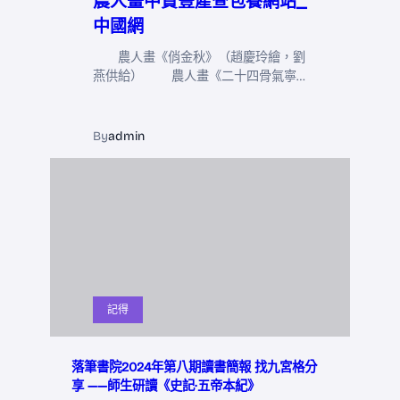
農人畫中贊豐產查包養網站_
中國網
農人畫《俏金秋》（趙慶玲繪，劉
燕供給） 農人畫《二十四骨氣寧…
By
admin
記得
落筆書院2024年第八期讀書簡報 找九宮格分
享 ——師生研讀《史記·五帝本紀》