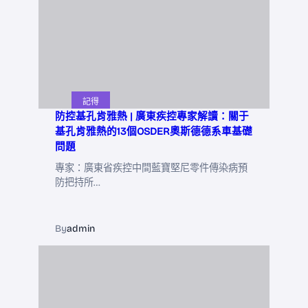
記得
防控基孔肯雅熱 | 廣東疾控專家解讀：關于
基孔肯雅熱的13個OSDER奧斯德德系車基礎
問題
專家：廣東省疾控中間藍寶堅尼零件傳染病預
防把持所…
By
admin