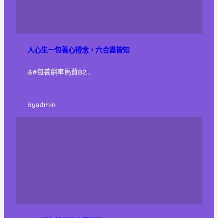
人心生一包養心得念，六合盡皆知
&#包養網車馬費82…
By
admin