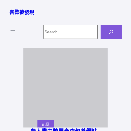
跳
至
喜歡被發現
主
要
Search
內
容
記得