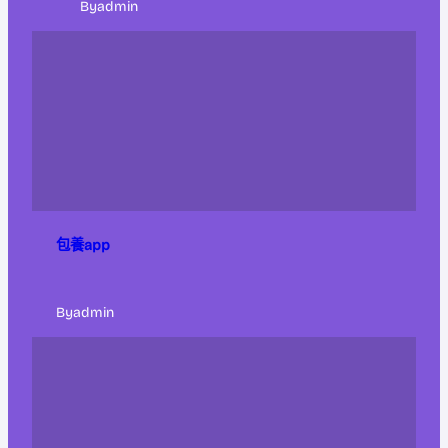
By
admin
包養app
By
admin