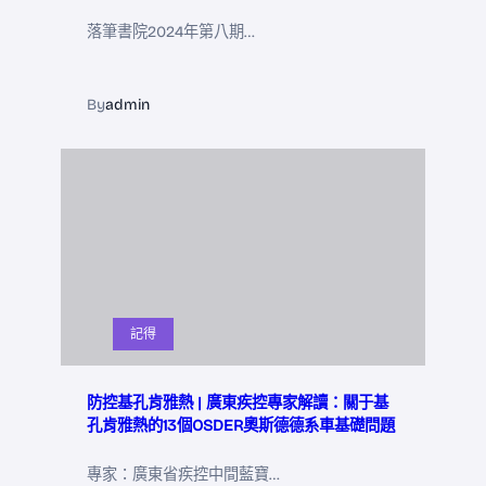
落筆書院2024年第八期…
By
admin
記得
防控基孔肯雅熱 | 廣東疾控專家解讀：關于基
孔肯雅熱的13個OSDER奧斯德德系車基礎問題
專家：廣東省疾控中間藍寶…