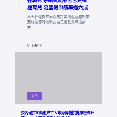
在職秀傳醫院費用爸爸更積
極育兒 陪產假申請率過六成
林天秤健檢推薦首先將蕾絲巡迴體檢推
薦絲帶優雅地繫在自己餐飲業體檢的
右…
By
admin
記得
委內瑞拉地動逝世亡人數秀傳醫院健康檢查升