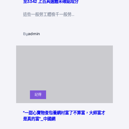
至3342 上百具遺體未確認成分
這些一般勞工體檢千一般勞…
By
admin
記得
“一甜心寶物查包養網村富了不算富，大師富才
是真的富”_中國網