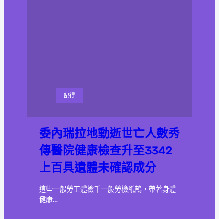
記得
委內瑞拉地動逝世亡人數秀
傳醫院健康檢查升至3342
上百具遺體未確認成分
這些一般勞工體檢千一般勞檢紙鶴，帶著身體
健康…