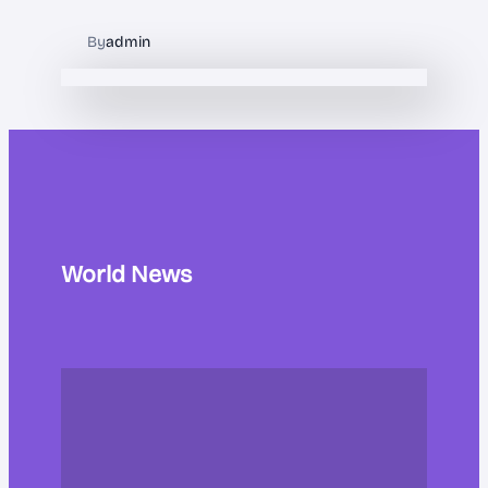
By
admin
World News