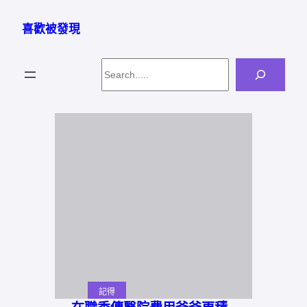
跳
至
喜歡被發現
主
要
Search
內
容
記得