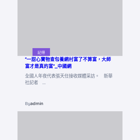
記得
“一甜心寶物查包養網村富了不算富，大師
富才是真的富”_中國網
全國人年夜代表張天任接收媒體采訪。 新華
社記者 …
By
admin