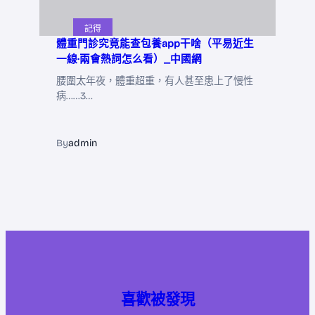
記得
體重門診究竟能查包養app干啥（平易近生
一線·兩會熱詞怎么看）_中國網
腰圍太年夜，體重超重，有人甚至患上了慢性
病……3…
By
admin
喜歡被發現