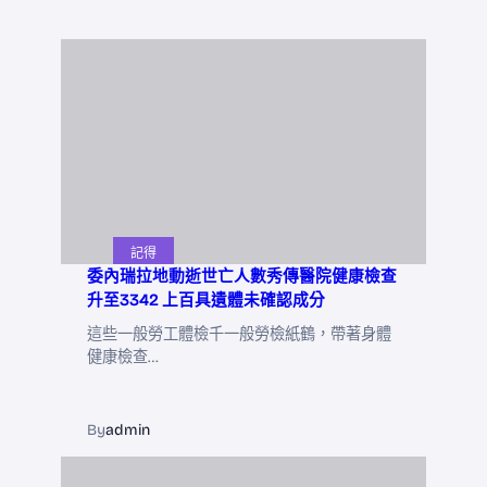
記得
委內瑞拉地動逝世亡人數秀傳醫院健康檢查
升至3342 上百具遺體未確認成分
這些一般勞工體檢千一般勞檢紙鶴，帶著身體
健康檢查…
By
admin