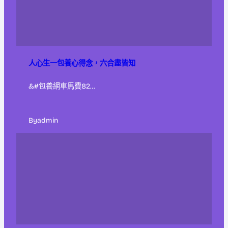
人心生一包養心得念，六合盡皆知
&#包養網車馬費82…
By
admin