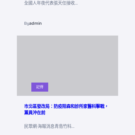
全國人年夜代表張天任接收…
By
admin
記得
市北區發改局：防疫阻森和診所家醫科擊戰，
黨員沖在前
民眾網·海報消息青島竹科…