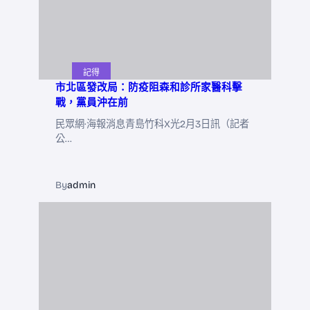
記得
市北區發改局：防疫阻森和診所家醫科擊
戰，黨員沖在前
民眾網·海報消息青島竹科X光2月3日訊（記者
公…
By
admin