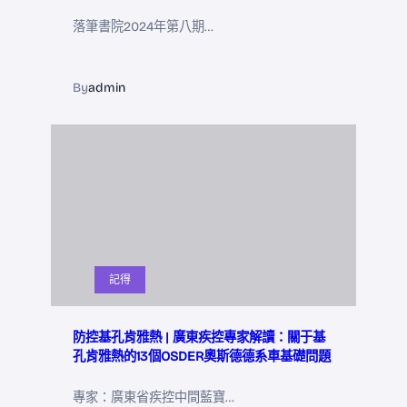
落筆書院2024年第八期…
By
admin
記得
防控基孔肯雅熱 | 廣東疾控專家解讀：關于基
孔肯雅熱的13個OSDER奧斯德德系車基礎問題
專家：廣東省疾控中間藍寶…