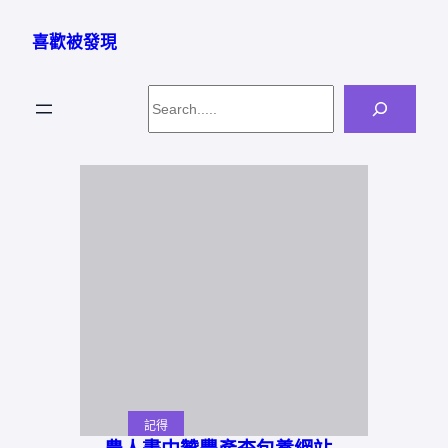
跳
至
喜歡被發現
主
要
Search
內
容
記得