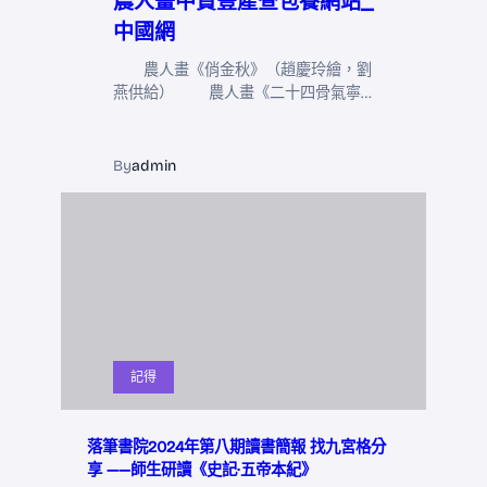
農人畫中贊豐產查包養網站_
中國網
農人畫《俏金秋》（趙慶玲繪，劉
燕供給） 農人畫《二十四骨氣寧…
By
admin
記得
落筆書院2024年第八期讀書簡報 找九宮格分
享 ——師生研讀《史記·五帝本紀》