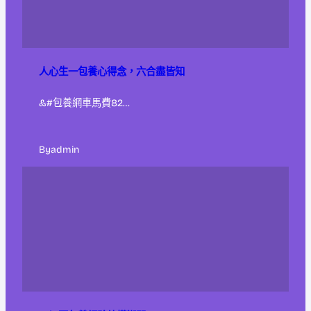
人心生一包養心得念，六合盡皆知
&#包養網車馬費82…
By
admin