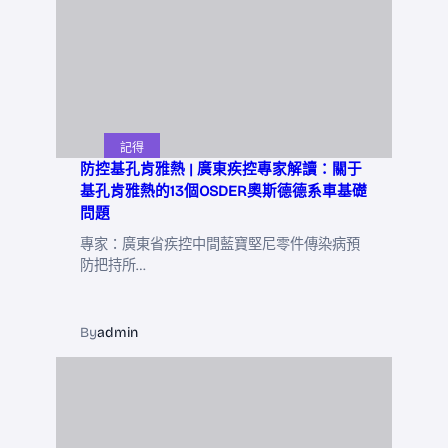
記得
防控基孔肯雅熱 | 廣東疾控專家解讀：關于
基孔肯雅熱的13個OSDER奧斯德德系車基礎
問題
專家：廣東省疾控中間藍寶堅尼零件傳染病預
防把持所…
By
admin