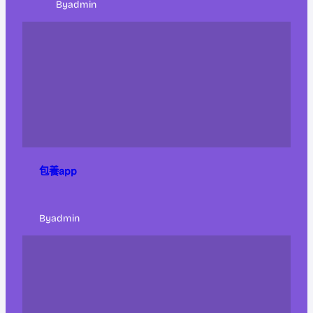
By
admin
包養app
By
admin