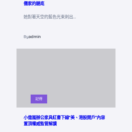
儒家的謎底
她對著天空的藍色光束刺出…
By
admin
記得
小億嵐辦公家具紅書下線“美、港股開戶”內容
置頂權威監管解讀