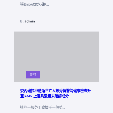
張Enjoy121水瓶R…
By
admin
記得
委內瑞拉地動逝世亡人數秀傳醫院健康檢查升
至3342 上百具遺體未確認成分
這些一般勞工體檢千一般勞…