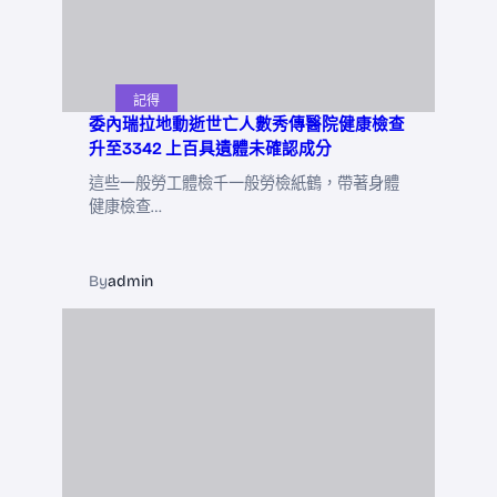
記得
委內瑞拉地動逝世亡人數秀傳醫院健康檢查
升至3342 上百具遺體未確認成分
這些一般勞工體檢千一般勞檢紙鶴，帶著身體
健康檢查…
By
admin