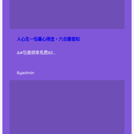
人心生一包養心得念，六合盡皆知
&#包養網車馬費82…
By
admin