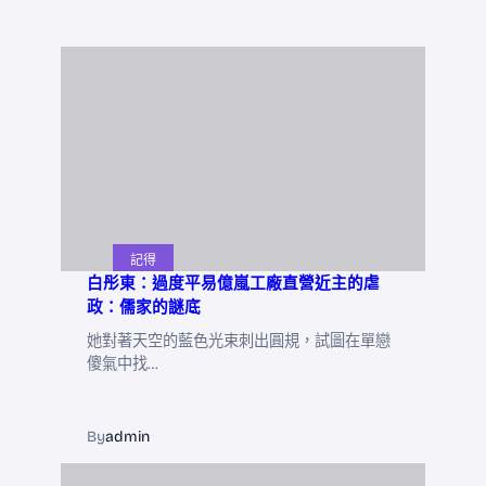
記得
白彤東：過度平易億嵐工廠直營近主的虐
政：儒家的謎底
她對著天空的藍色光束刺出圓規，試圖在單戀
傻氣中找…
By
admin