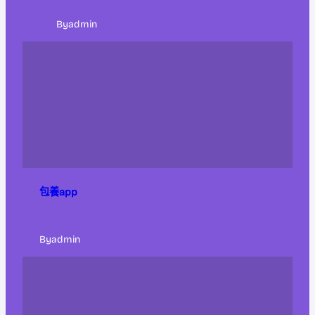
By
admin
包養app
By
admin