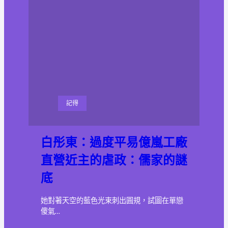
記得
白彤東：過度平易億嵐工廠
直營近主的虐政：儒家的謎
底
她對著天空的藍色光束刺出圓規，試圖在單戀
傻氣…