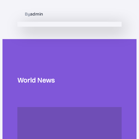
By
admin
World News