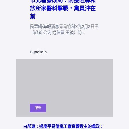
市北區發改局：防疫阻森和
診所家醫科擊戰，黨員沖在
前
民眾網·海報消息青島竹科X光2月3日訊
（記者 公俐 通信員 王禎）防…
By
admin
記得
白彤東：過度平易億嵐工廠直營近主的虐政：