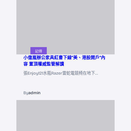
記得
小億嵐辦公家具紅書下線“美、港股開戶”內
容 置頂權威監管解讀
張Enjoy121水瓶Razer雷蛇電競椅在地下…
By
admin