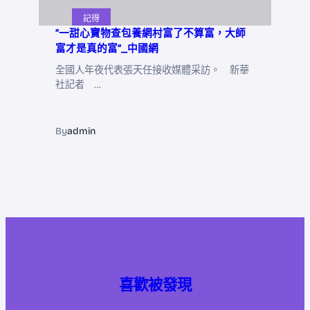
記得
“一甜心寶物查包養網村富了不算富，大師
富才是真的富”_中國網
全國人年夜代表張天任接收媒體采訪。 新華
社記者 …
By
admin
喜歡被發現