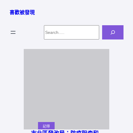
跳
至
喜歡被發現
主
要
Search
內
容
記得