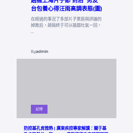
趙薇上海片子節“封后” 男友
台包養心得汪雨高調表態(圖)
在經過的事況了多部片子票房與評論的
掉敗后，趙薇終于可以揚眉吐氣一回，
…
By
admin
記得
防控基孔肯雅熱 | 廣東疾控專家解讀：關于基