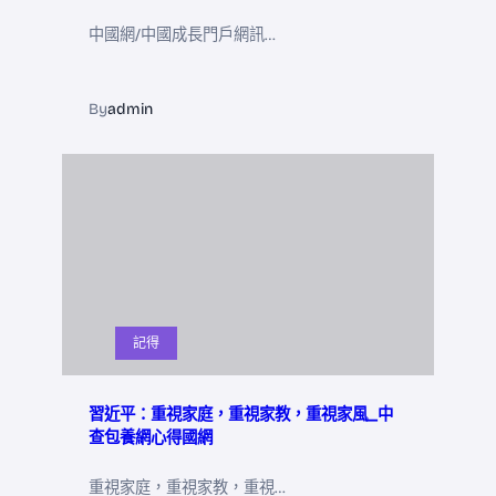
中國網/中國成長門戶網訊…
By
admin
記得
習近平：重視家庭，重視家教，重視家風_中
查包養網心得國網
重視家庭，重視家教，重視…