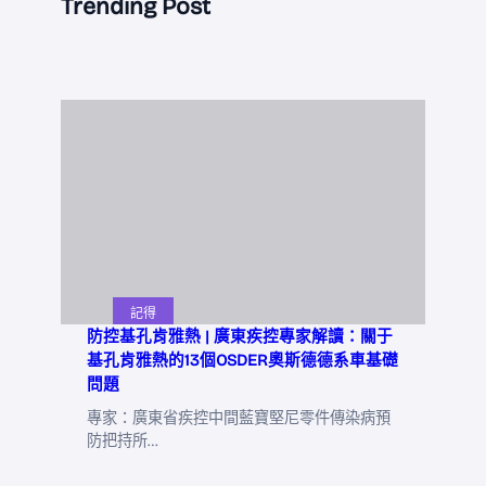
Trending Post
記得
防控基孔肯雅熱 | 廣東疾控專家解讀：關于
基孔肯雅熱的13個OSDER奧斯德德系車基礎
問題
專家：廣東省疾控中間藍寶堅尼零件傳染病預
防把持所…