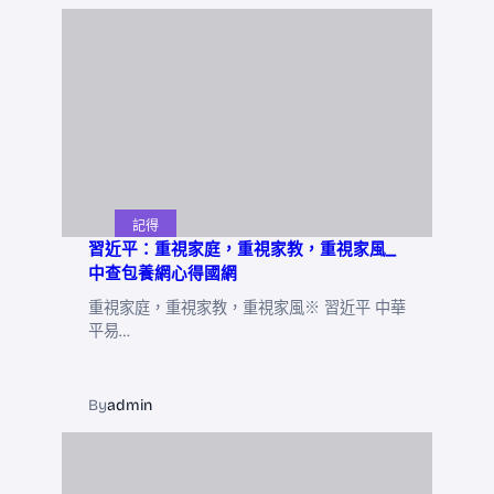
記得
習近平：重視家庭，重視家教，重視家風_
中查包養網心得國網
重視家庭，重視家教，重視家風※ 習近平 中華
平易…
By
admin