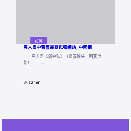
記得
農人畫中贊豐產查包養網站_中國網
農人畫《俏金秋》（趙慶玲繪，劉燕供
給） …
By
admin