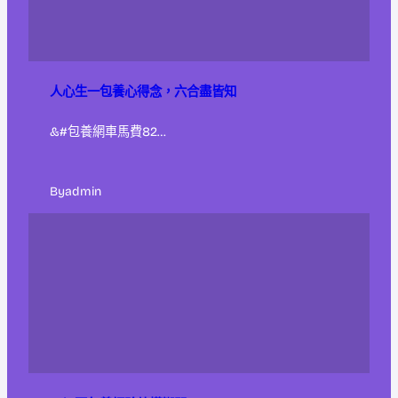
人心生一包養心得念，六合盡皆知
&#包養網車馬費82…
By
admin