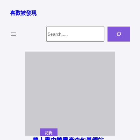
跳
至
喜歡被發現
主
要
Search
內
容
記得