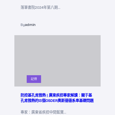
落筆書院2024年第八期…
By
admin
記得
防控基孔肯雅熱 | 廣東疾控專家解讀：關于基
孔肯雅熱的13個OSDER奧斯德德系車基礎問題
專家：廣東省疾控中間藍寶…