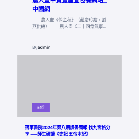
農人畫中贊豐產查包養網站_
中國網
農人畫《俏金秋》（趙慶玲繪，劉
燕供給） 農人畫《二十四骨氣寧…
By
admin
記得
落筆書院2024年第八期讀書簡報 找九宮格分
享 ——師生研讀《史記·五帝本紀》