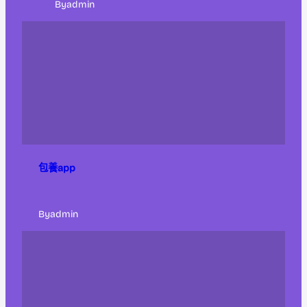
By
admin
包養app
By
admin