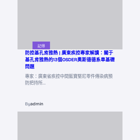
記得
防控基孔肯雅熱 | 廣東疾控專家解讀：關于
基孔肯雅熱的13個OSDER奧斯德德系車基礎
問題
專家：廣東省疾控中間藍寶堅尼零件傳染病預
防把持所…
By
admin