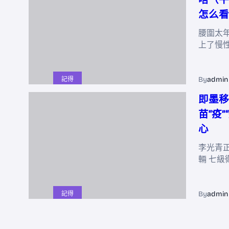
怎么看
腰圍太
上了慢性
By
admin
記得
即墨移
苗“疫
心
李光青
輛 七級
By
admin
記得