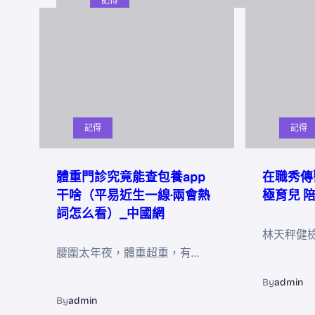
記得
記得
記得
體重門診究竟能查包養app
在職秀傳
干啥（平易近生一線·兩會熱
極育兒 
詞怎么看）_中國網
林天秤健
腰圍太年夜，體重超重，有…
By
admin
By
admin