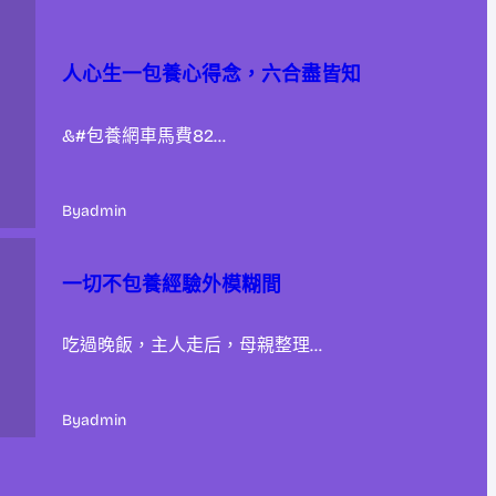
人心生一包養心得念，六合盡皆知
&#包養網車馬費82…
By
admin
一切不包養經驗外模糊間
吃過晚飯，主人走后，母親整理…
By
admin