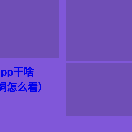
pp干啥
詞怎么看）