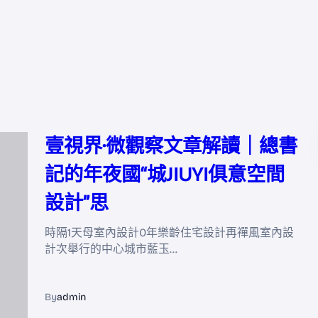
壹視界·微觀察文章解讀｜總書
記的年夜國“城JIUYI俱意空間
設計”思
時隔1天母室內設計0年樂齡住宅設計再禪風室內設
計次舉行的中心城市藍玉…
By
admin