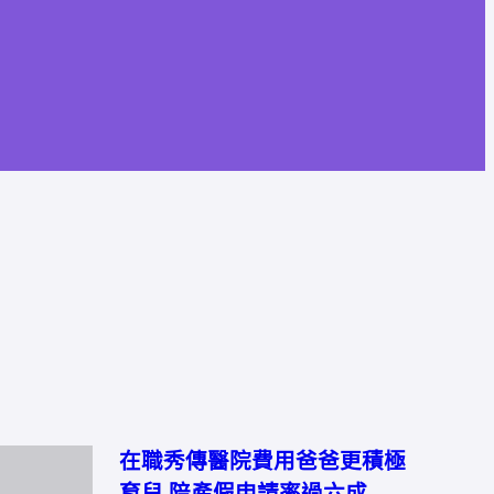
在職秀傳醫院費用爸爸更積極
育兒 陪產假申請率過六成