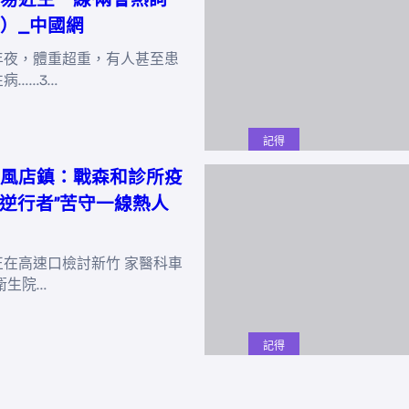
）_中國網
年夜，體重超重，有人甚至患
病……3…
記得
風店鎮：戰森和診所疫
”“逆行者”苦守一線熱人
正在高速口檢討新竹 家醫科車
衛生院…
記得