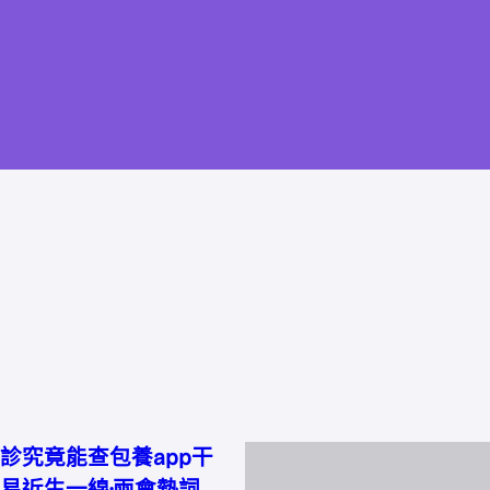
診究竟能查包養app干
易近生一線·兩會熱詞