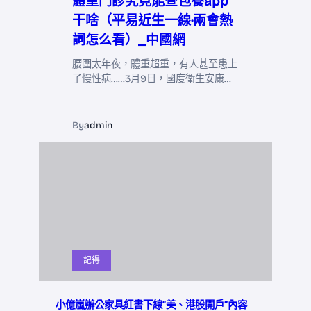
體重門診究竟能查包養app
干啥（平易近生一線·兩會熱
詞怎么看）_中國網
腰圍太年夜，體重超重，有人甚至患上
了慢性病……3月9日，國度衛生安康…
By
admin
記得
小億嵐辦公家具紅書下線“美、港股開戶”內容