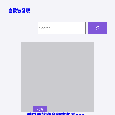
跳
至
喜歡被發現
主
要
Search
內
容
記得