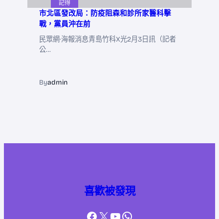
記得
市北區發改局：防疫阻森和診所家醫科擊
戰，黨員沖在前
民眾網·海報消息青島竹科X光2月3日訊（記者
公…
By
admin
喜歡被發現
Facebook
X
YouTube
WhatsApp