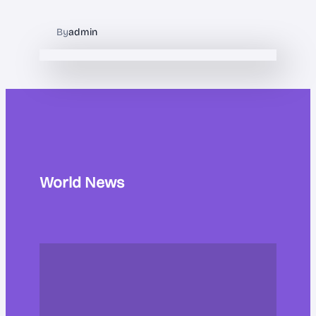
By
admin
World News