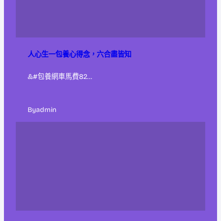
人心生一包養心得念，六合盡皆知
&#包養網車馬費82…
By
admin