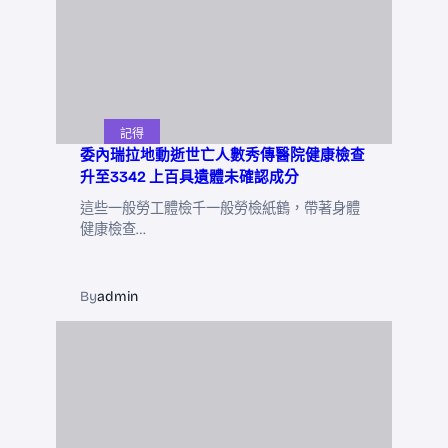
記得
委內瑞拉地動逝世亡人數秀傳醫院健康檢查
升至3342 上百具遺體未確認成分
這些一般勞工體檢千一般勞檢紙鶴，帶著身體
健康檢查…
By
admin