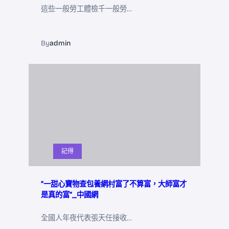
這些一般勞工體檢千一般勞…
By
admin
記得
“一甜心寶物查包養網村富了不算富，大師富才
是真的富”_中國網
全國人年夜代表張天任接收…