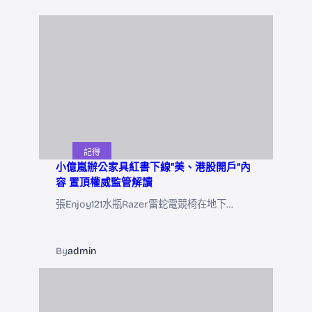
記得
小億嵐辦公家具紅書下線“美、港股開戶”內
容 置頂權威監管解讀
張Enjoy121水瓶Razer雷蛇電競椅在地下…
By
admin