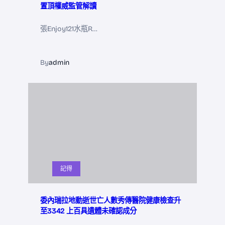
置頂權威監管解讀
張Enjoy121水瓶R…
By
admin
記得
委內瑞拉地動逝世亡人數秀傳醫院健康檢查升
至3342 上百具遺體未確認成分