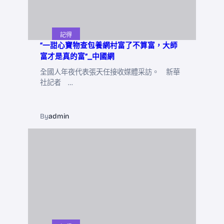
記得
“一甜心寶物查包養網村富了不算富，大師
富才是真的富”_中國網
全國人年夜代表張天任接收媒體采訪。 新華
社記者 …
By
admin