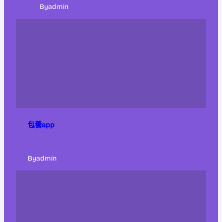
By
admin
包養app
By
admin