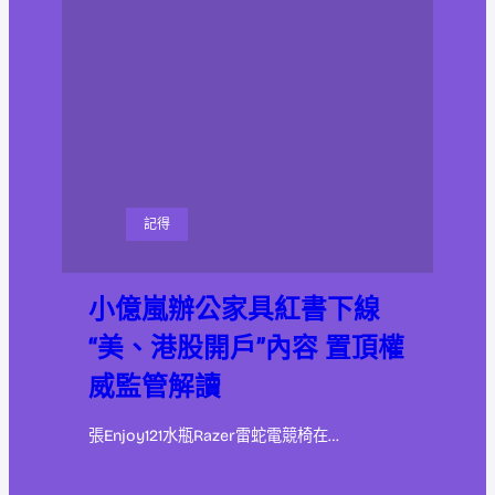
記得
小億嵐辦公家具紅書下線
“美、港股開戶”內容 置頂權
威監管解讀
張Enjoy121水瓶Razer雷蛇電競椅在…