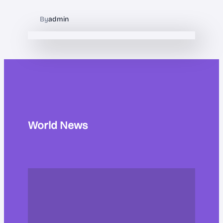
By
admin
World News