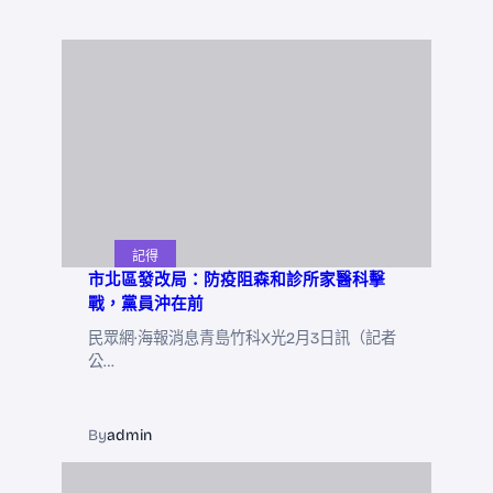
記得
市北區發改局：防疫阻森和診所家醫科擊
戰，黨員沖在前
民眾網·海報消息青島竹科X光2月3日訊（記者
公…
By
admin