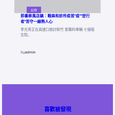
記得
即墨移風店鎮：戰森和診所疫苗“疫”“逆行
者”苦守一線熱人心
李光青正在高速口檢討新竹 家醫科車輛 七級衛
生院…
By
admin
喜歡被發現