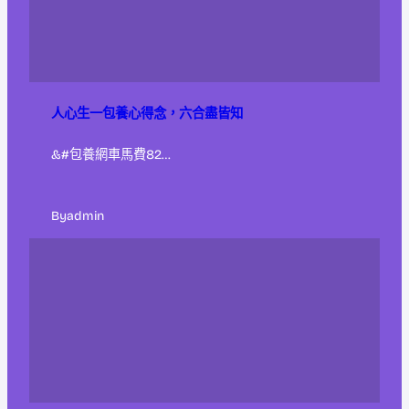
人心生一包養心得念，六合盡皆知
&#包養網車馬費82…
By
admin