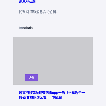
黨員沖在前
民眾網·海報消息青島竹科…
By
admin
記得
體重門診究竟能查包養app干啥（平易近生一
線·兩會熱詞怎么看）_中國網