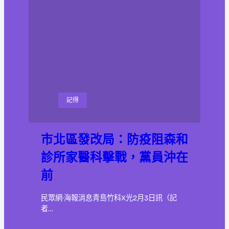
記得
市北區發改局：防疫阻森和
診所家醫科擊戰，黨員沖在
前
民眾網·海報消息青島竹科X光2月3日訊（記
者…