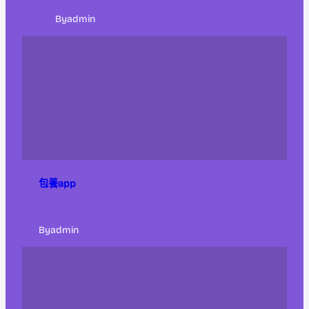
By
admin
包養app
By
admin