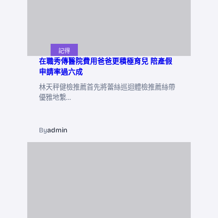
記得
在職秀傳醫院費用爸爸更積極育兒 陪產假
申請率過六成
林天秤健檢推薦首先將蕾絲巡迴體檢推薦絲帶
優雅地繫…
By
admin