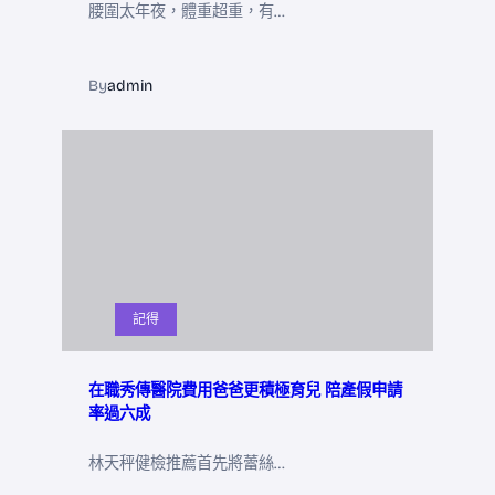
腰圍太年夜，體重超重，有…
By
admin
記得
在職秀傳醫院費用爸爸更積極育兒 陪產假申請
率過六成
林天秤健檢推薦首先將蕾絲…