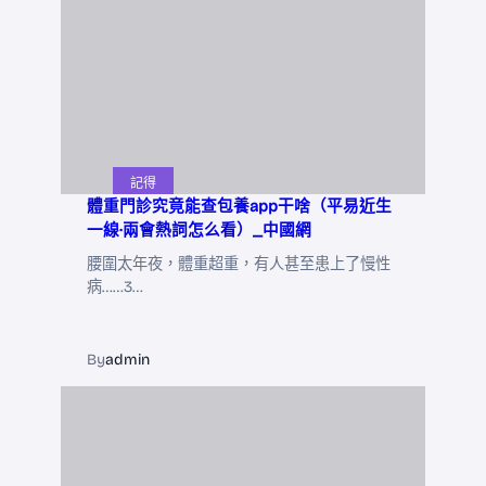
記得
體重門診究竟能查包養app干啥（平易近生
一線·兩會熱詞怎么看）_中國網
腰圍太年夜，體重超重，有人甚至患上了慢性
病……3…
By
admin