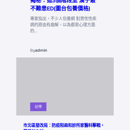
揭秘：這3個階段里 漢子最
不難患ED(圖台包養價格)
專家指出，不少人包養網 對男性性疾
病的原由有曲解，以為都是心理方面
的…
By
admin
記得
市北區發改局：防疫阻森和診所家醫科擊戰，