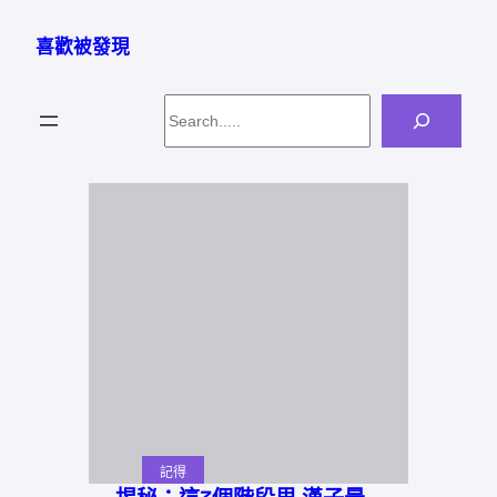
跳
至
喜歡被發現
主
要
Search
內
容
記得