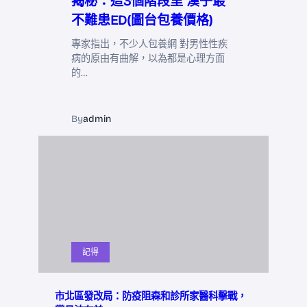
揭秘：這3個階段里 漢子最
不難患ED(圖台包養價格)
專家指出，不少人包養網 對男性性疾
病的原由有曲解，以為都是心理方面
的…
By
admin
記得
市北區發改局：防疫阻森和診所家醫科擊戰，