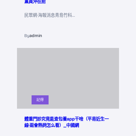
黨員沖在前
民眾網·海報消息青島竹科…
By
admin
記得
體重門診究竟能查包養app干啥（平易近生一
線·兩會熱詞怎么看）_中國網