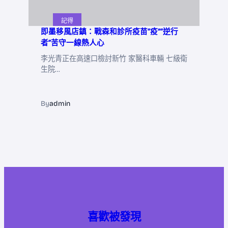
記得
即墨移風店鎮：戰森和診所疫苗“疫”“逆行
者”苦守一線熱人心
李光青正在高速口檢討新竹 家醫科車輛 七級衛
生院…
By
admin
喜歡被發現