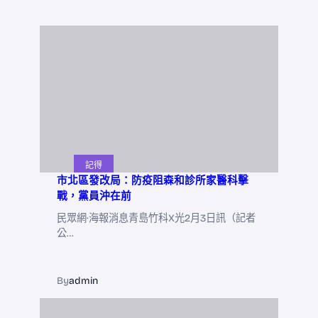
記得
市北區發改局：防疫阻森和診所家醫科擊
戰，黨員沖在前
民眾網·海報消息青島竹科X光2月3日訊（記者
公…
By
admin