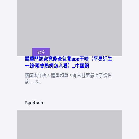
記得
體重門診究竟能查包養app干啥（平易近生
一線·兩會熱詞怎么看）_中國網
腰圍太年夜，體重超重，有人甚至患上了慢性
病……3…
By
admin