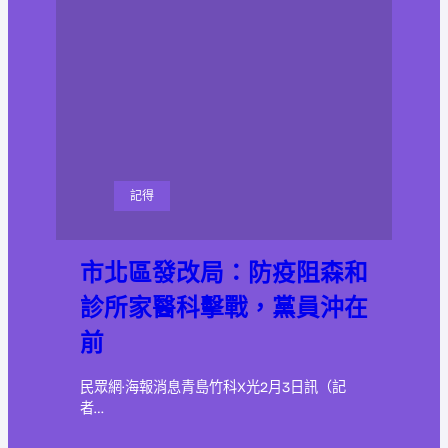
記得
市北區發改局：防疫阻森和
診所家醫科擊戰，黨員沖在
前
民眾網·海報消息青島竹科X光2月3日訊（記
者…