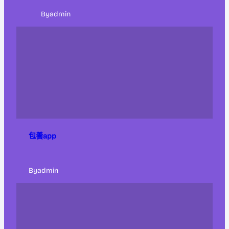
By
admin
包養app
By
admin