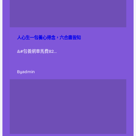
人心生一包養心得念，六合盡皆知
&#包養網車馬費82…
By
admin