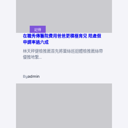
記得
在職秀傳醫院費用爸爸更積極育兒 陪產假
申請率過六成
林天秤健檢推薦首先將蕾絲巡迴體檢推薦絲帶
優雅地繫…
By
admin