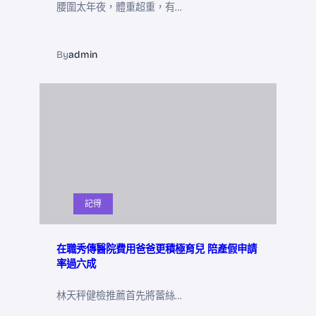
腰圍太年夜，體重超重，有…
By
admin
記得
在職秀傳醫院費用爸爸更積極育兒 陪產假申請
率過六成
林天秤健檢推薦首先將蕾絲…