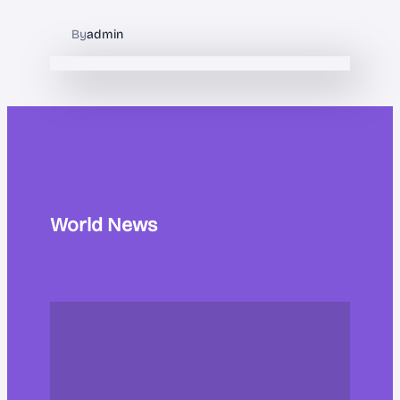
By
admin
World News