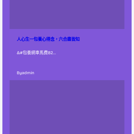
人心生一包養心得念，六合盡皆知
&#包養網車馬費82…
By
admin