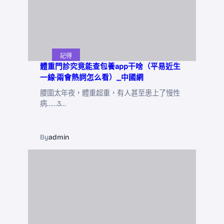
記得
體重門診究竟能查包養app干啥（平易近生
一線·兩會熱詞怎么看）_中國網
腰圍太年夜，體重超重，有人甚至患上了慢性
病……3…
By
admin