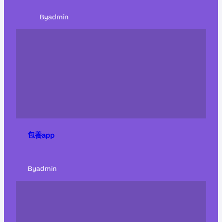
By
admin
包養app
By
admin