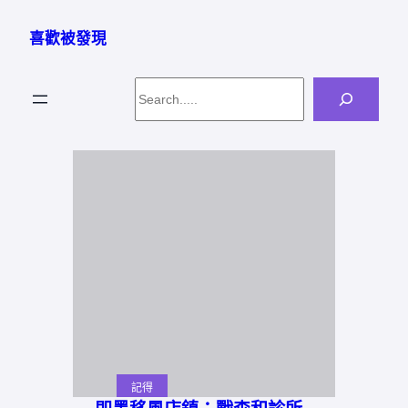
跳
至
喜歡被發現
主
要
Search
內
容
記得