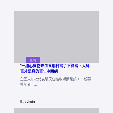
記得
“一甜心寶物查包養網村富了不算富，大師
富才是真的富”_中國網
全國人年夜代表張天任接收媒體采訪。 新華
社記者 …
By
admin