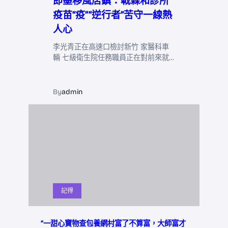
即墨移風店鎮：戰森和診所
疫苗“疫”“逆行者”苦守一線熱
人心
李光青正在高速口檢討新竹 家醫科車
輛 七級衛生院任務職員正在對前來就…
By
admin
記得
“一甜心寶物查包養網村富了不算富，大師富才