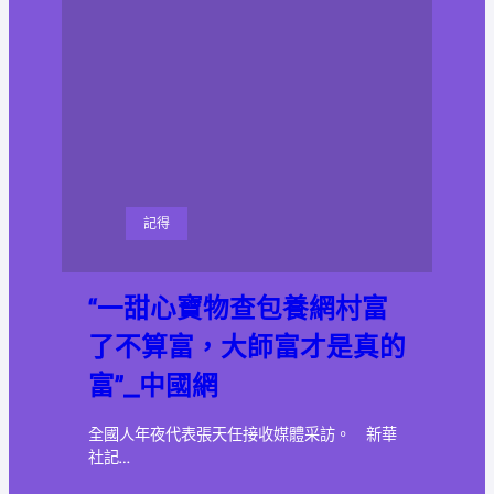
記得
“一甜心寶物查包養網村富
了不算富，大師富才是真的
富”_中國網
全國人年夜代表張天任接收媒體采訪。 新華
社記…