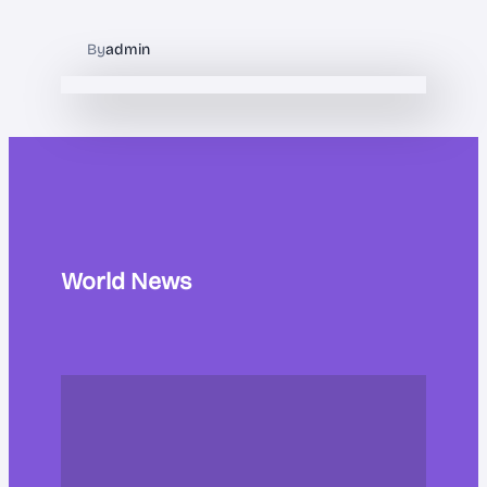
By
admin
World News