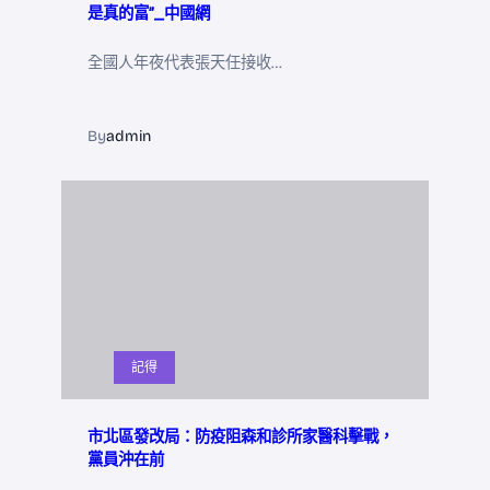
是真的富”_中國網
全國人年夜代表張天任接收…
By
admin
記得
市北區發改局：防疫阻森和診所家醫科擊戰，
黨員沖在前