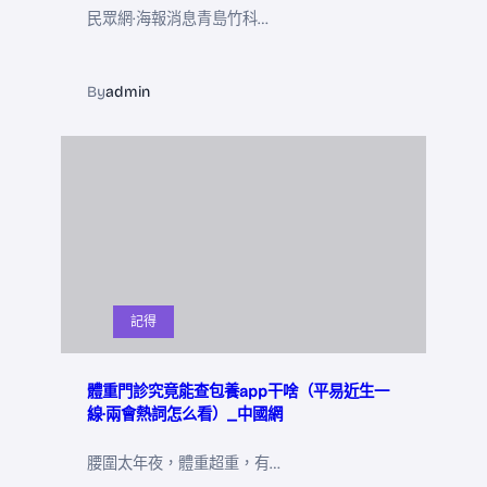
民眾網·海報消息青島竹科…
By
admin
記得
體重門診究竟能查包養app干啥（平易近生一
線·兩會熱詞怎么看）_中國網
腰圍太年夜，體重超重，有…