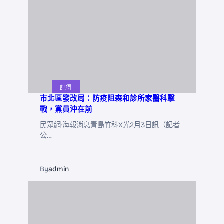
記得
市北區發改局：防疫阻森和診所家醫科擊
戰，黨員沖在前
民眾網·海報消息青島竹科X光2月3日訊（記者
公…
By
admin