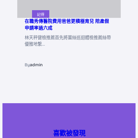
記得
在職秀傳醫院費用爸爸更積極育兒 陪產假
申請率過六成
林天秤健檢推薦首先將蕾絲巡迴體檢推薦絲帶
優雅地繫…
By
admin
喜歡被發現