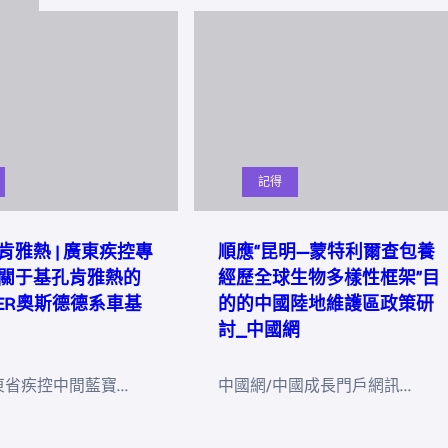
記得
肯雅熱 | 廣東疾控專
順應“昆明—蒙特利爾查包養
關于基孔肯雅熱的
經歷全球生物多樣性框架”目
DER奧斯德德系車基
的的中國陸地維護區政策研
討_中國網
東省疾控中間藍寶…
中國網/中國成長門戶網訊…