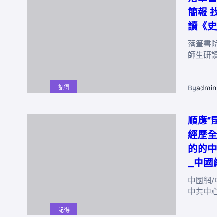
簡報 
讀《史
落筆書院
師生研
By
admin
記得
順應“
經歷全
的的中
_中國
中國網/
中共中
記得