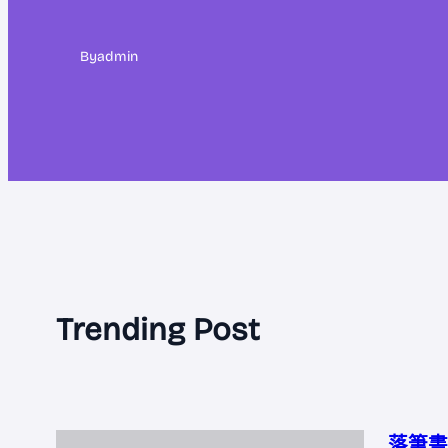
By
admin
Trending Post
落筆書