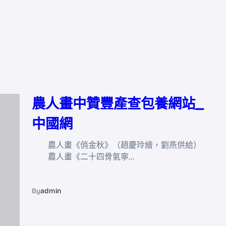
農人畫中贊豐產查包養網站_
中國網
農人畫《俏金秋》（趙慶玲繪，劉燕供給）
農人畫《二十四骨氣寧…
By
admin