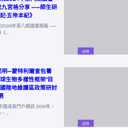
找九宮格分享 ——師生研
記·五帝本紀》
2024年第八期讀書簡報 ——
讀《…
記得
昆明—蒙特利爾查包養
球生物多樣性框架”目
國陸地維護區政策研討
網
中國成長門戶網訊 2019年，
心、…
記得