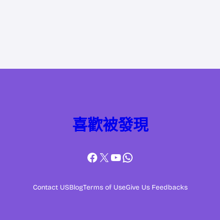
喜歡被發現
Facebook
X
YouTube
WhatsApp
Contact US
Blog
Terms of Use
Give Us Feedbacks