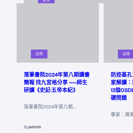
記得
記得
記得
落筆書院2024年第八期讀書
防控基孔
簡報 找九宮格分享 ——師生
家解讀：
研讀《史記·五帝本紀》
13個OS
礎問題
落筆書院2024年第八期…
專家：廣
By
admin