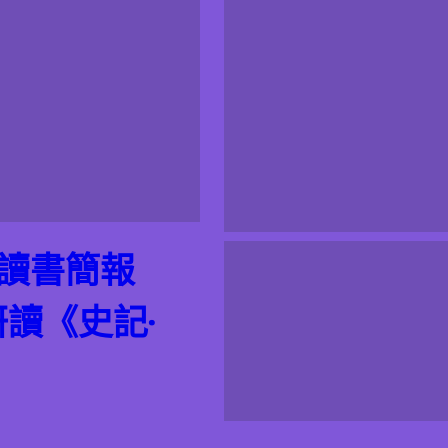
期讀書簡報
研讀《史記·