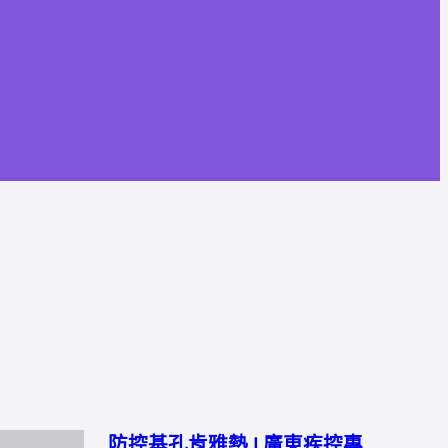
防控基孔肯雅熱 | 廣東疾控專