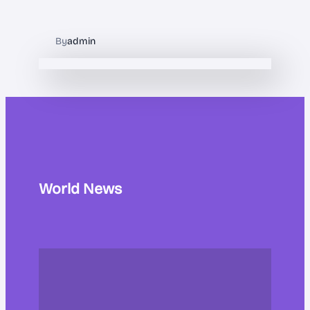
By
admin
World News