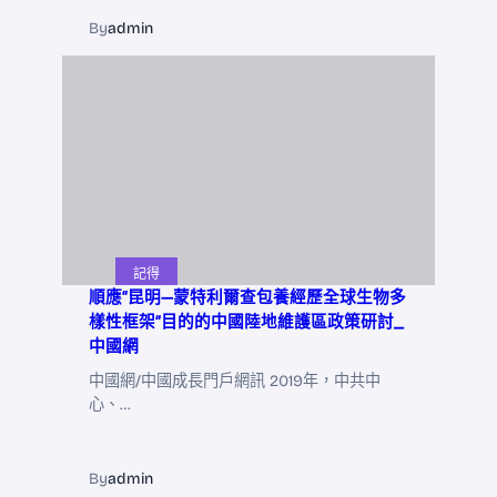
By
admin
記得
順應“昆明—蒙特利爾查包養經歷全球生物多
樣性框架”目的的中國陸地維護區政策研討_
中國網
中國網/中國成長門戶網訊 2019年，中共中
心、…
By
admin