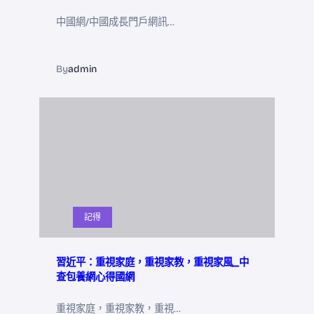
中國網/中國成長門戶網訊…
By
admin
記得
習近平：重視家庭，重視家教，重視家風_中
查包養網心得國網
重視家庭，重視家教，重視…