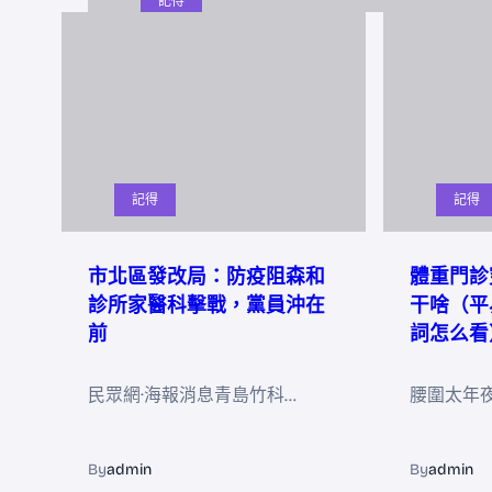
記得
記得
記得
市北區發改局：防疫阻森和
體重門診
診所家醫科擊戰，黨員沖在
干啥（平
前
詞怎么看
民眾網·海報消息青島竹科…
腰圍太年
By
admin
By
admin