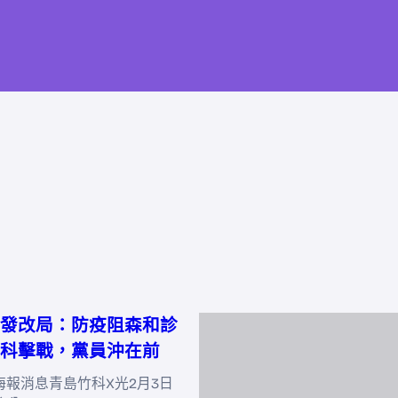
發改局：防疫阻森和診
科擊戰，黨員沖在前
海報消息青島竹科X光2月3日