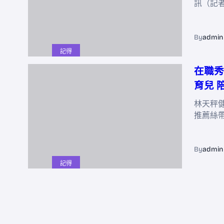
訊（記者
By
admin
記得
在職秀
育兒 
林天秤
推薦絲
By
admin
記得