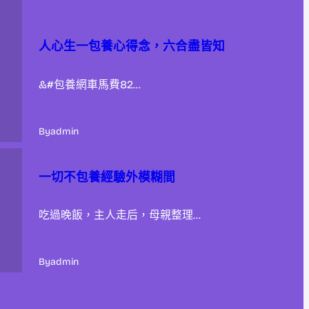
人心生一包養心得念，六合盡皆知
&#包養網車馬費82…
By
admin
一切不包養經驗外模糊間
吃過晚飯，主人走后，母親整理…
By
admin