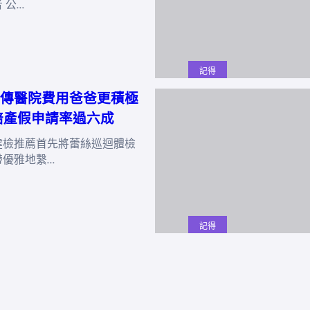
 公…
記得
傳醫院費用爸爸更積極
陪產假申請率過六成
健檢推薦首先將蕾絲巡迴體檢
帶優雅地繫…
記得