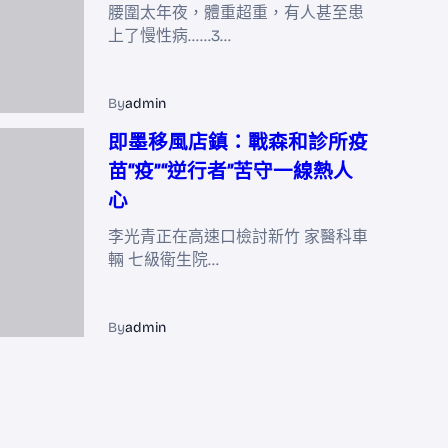
腰圍太年夜，體重超重，有人甚至患
上了慢性病……3…
By
admin
即墨移風店鎮：戰森和診所疫
苗“疫”“逆行者”苦守一線熱人
心
李光青正在高速口檢討新竹 家醫科車
輛 七級衛生院…
By
admin