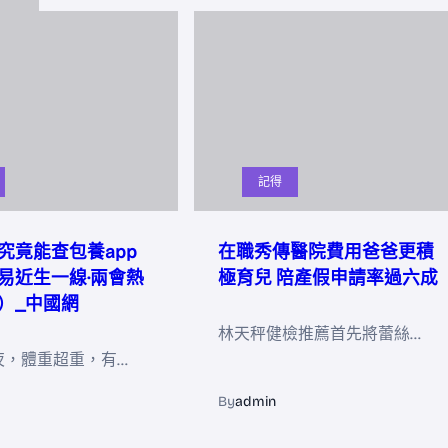
記得
究竟能查包養app
在職秀傳醫院費用爸爸更積
易近生一線·兩會熱
極育兒 陪產假申請率過六成
）_中國網
林天秤健檢推薦首先將蕾絲…
夜，體重超重，有…
By
admin