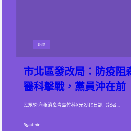
記得
市北區發改局：防疫阻
醫科擊戰，黨員沖在前
民眾網·海報消息青島竹科X光2月3日訊（記者…
By
admin