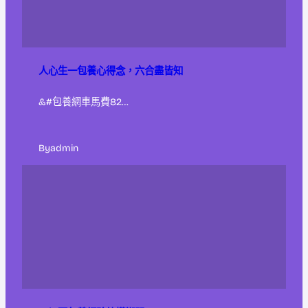
人心生一包養心得念，六合盡皆知
&#包養網車馬費82…
By
admin