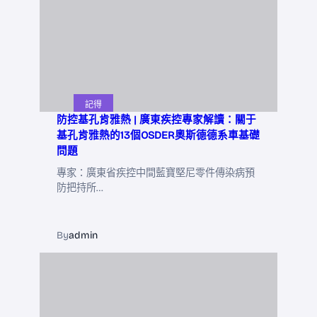
記得
防控基孔肯雅熱 | 廣東疾控專家解讀：關于
基孔肯雅熱的13個OSDER奧斯德德系車基礎
問題
專家：廣東省疾控中間藍寶堅尼零件傳染病預
防把持所…
By
admin