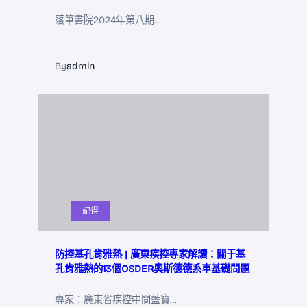
落筆書院2024年第八期…
By
admin
記得
防控基孔肯雅熱 | 廣東疾控專家解讀：關于基
孔肯雅熱的13個OSDER奧斯德德系車基礎問題
專家：廣東省疾控中間藍寶…