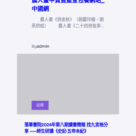
農人畫中贊豐產查包養網站_
中國網
農人畫《俏金秋》（趙慶玲繪，劉
燕供給） 農人畫《二十四骨氣寧…
By
admin
記得
落筆書院2024年第八期讀書簡報 找九宮格分
享 ——師生研讀《史記·五帝本紀》