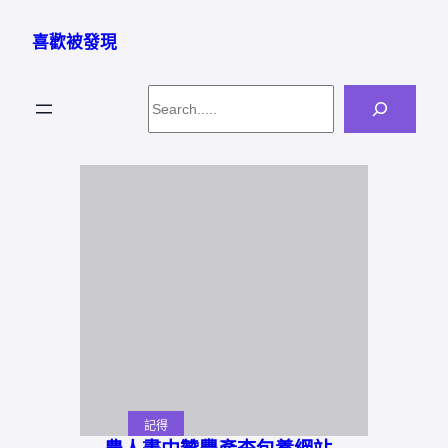
跳
至
喜歡被發現
主
要
Search
內
容
記得