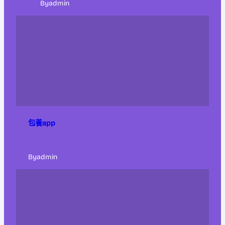
By
admin
包養app
By
admin