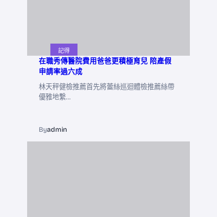
記得
在職秀傳醫院費用爸爸更積極育兒 陪產假
申請率過六成
林天秤健檢推薦首先將蕾絲巡迴體檢推薦絲帶
優雅地繫…
By
admin