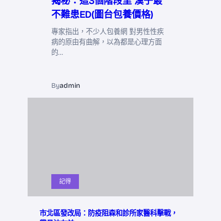
揭秘：這3個階段里 漢子最
不難患ED(圖台包養價格)
專家指出，不少人包養網 對男性性疾
病的原由有曲解，以為都是心理方面
的…
By
admin
記得
市北區發改局：防疫阻森和診所家醫科擊戰，