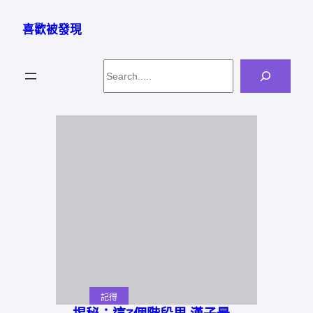
跳
至
喜歡被發現
主
要
Search
內
容
記得