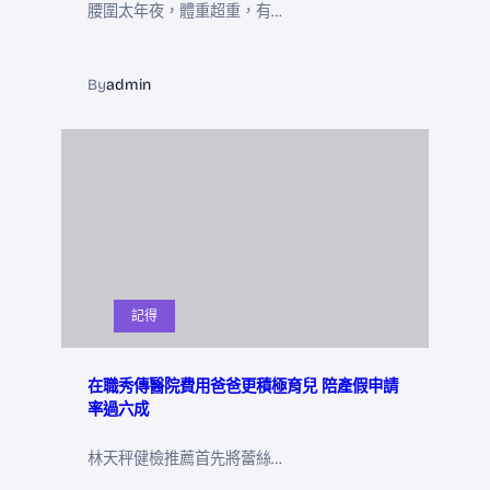
腰圍太年夜，體重超重，有…
By
admin
記得
在職秀傳醫院費用爸爸更積極育兒 陪產假申請
率過六成
林天秤健檢推薦首先將蕾絲…