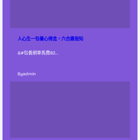
人心生一包養心得念，六合盡皆知
&#包養網車馬費82…
By
admin