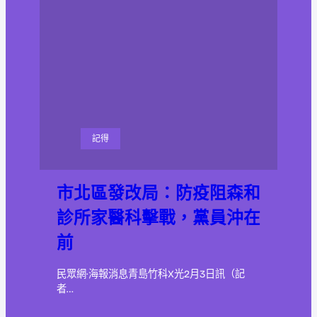
記得
市北區發改局：防疫阻森和
診所家醫科擊戰，黨員沖在
前
民眾網·海報消息青島竹科X光2月3日訊（記
者…