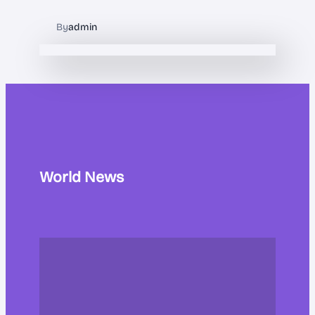
By
admin
World News