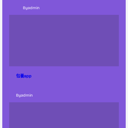
By
admin
包養app
By
admin