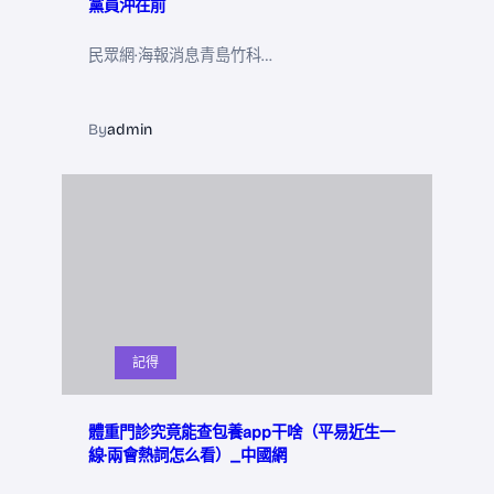
黨員沖在前
民眾網·海報消息青島竹科…
By
admin
記得
體重門診究竟能查包養app干啥（平易近生一
線·兩會熱詞怎么看）_中國網