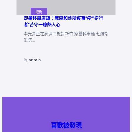
記得
即墨移風店鎮：戰森和診所疫苗“疫”“逆行
者”苦守一線熱人心
李光青正在高速口檢討新竹 家醫科車輛 七級衛
生院…
By
admin
喜歡被發現