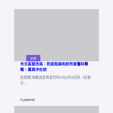
記得
市北區發改局：防疫阻森和診所家醫科擊
戰，黨員沖在前
民眾網·海報消息青島竹科X光2月3日訊（記者
公…
By
admin