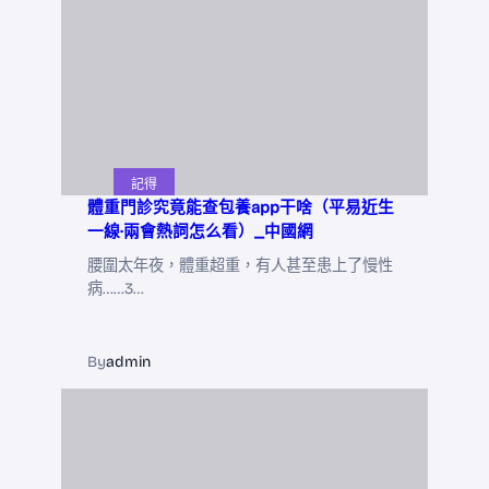
記得
體重門診究竟能查包養app干啥（平易近生
一線·兩會熱詞怎么看）_中國網
腰圍太年夜，體重超重，有人甚至患上了慢性
病……3…
By
admin