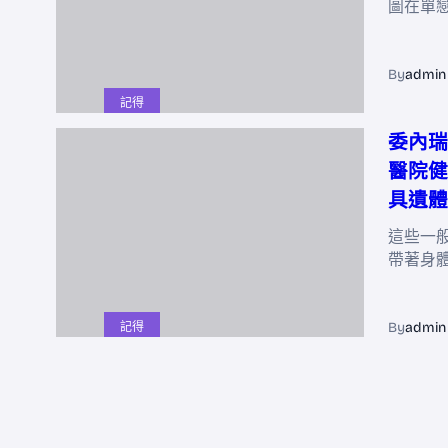
圖在單
By
admin
記得
委內瑞
醫院健
具遺體
這些一
帶著身
By
admin
記得