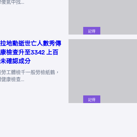
戀傻氣中找…
記得
拉地動逝世亡人數秀傳
康檢查升至3342 上百
未確認成分
般勞工體檢千一般勞檢紙鶴，
體健康檢查…
記得