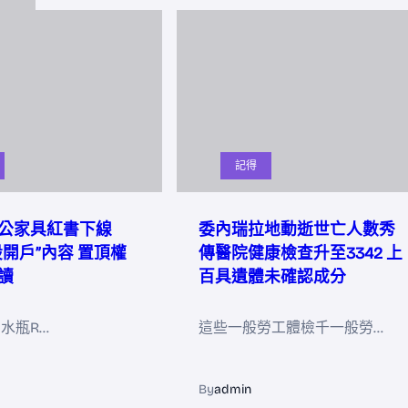
記得
公家具紅書下線
委內瑞拉地動逝世亡人數秀
股開戶”內容 置頂權
傳醫院健康檢查升至3342 上
讀
百具遺體未確認成分
21水瓶R…
這些一般勞工體檢千一般勞…
By
admin