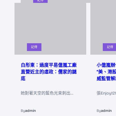
記得
記得
記得
白彤東：過度平易億嵐工廠
小億嵐辦
直營近主的虐政：儒家的謎
“美、港
底
威監管解
她對著天空的藍色光束刺出…
張Enjoy1
By
admin
By
admin