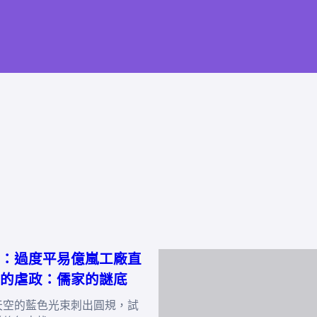
：過度平易億嵐工廠直
的虐政：儒家的謎底
天空的藍色光束刺出圓規，試