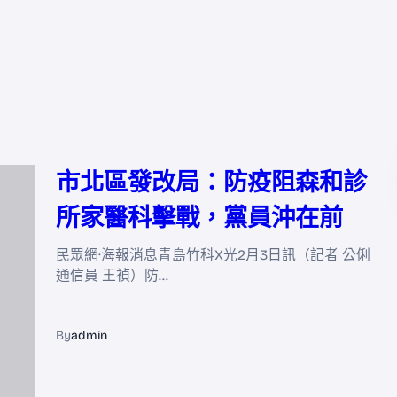
市北區發改局：防疫阻森和診
所家醫科擊戰，黨員沖在前
民眾網·海報消息青島竹科X光2月3日訊（記者 公俐
通信員 王禎）防…
By
admin