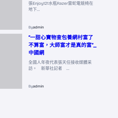
張Enjoy121水瓶Razer雷蛇電競椅在
地下…
By
admin
“一甜心寶物查包養網村富了
不算富，大師富才是真的富”_
中國網
全國人年夜代表張天任接收媒體采
訪。 新華社記者 …
By
admin