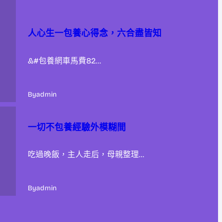
人心生一包養心得念，六合盡皆知
&#包養網車馬費82…
By
admin
一切不包養經驗外模糊間
吃過晚飯，主人走后，母親整理…
By
admin