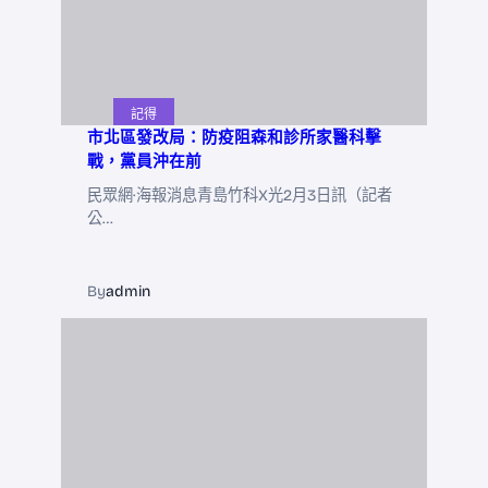
記得
市北區發改局：防疫阻森和診所家醫科擊
戰，黨員沖在前
民眾網·海報消息青島竹科X光2月3日訊（記者
公…
By
admin