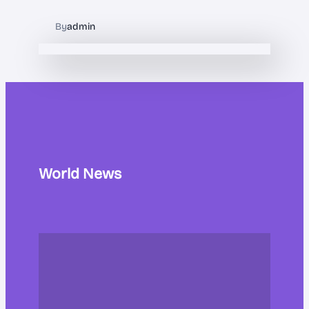
By
admin
World News