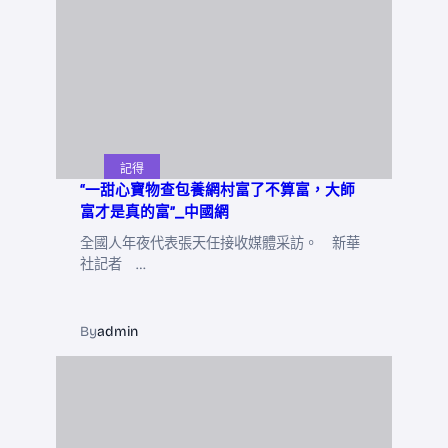
記得
“一甜心寶物查包養網村富了不算富，大師
富才是真的富”_中國網
全國人年夜代表張天任接收媒體采訪。 新華
社記者 …
By
admin