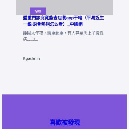
記得
體重門診究竟能查包養app干啥（平易近生
一線·兩會熱詞怎么看）_中國網
腰圍太年夜，體重超重，有人甚至患上了慢性
病……3…
By
admin
喜歡被發現