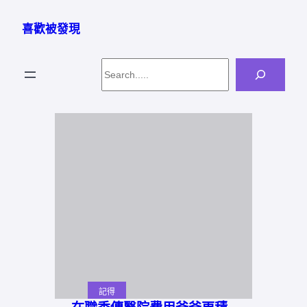
跳
至
喜歡被發現
主
要
Search
內
容
記得