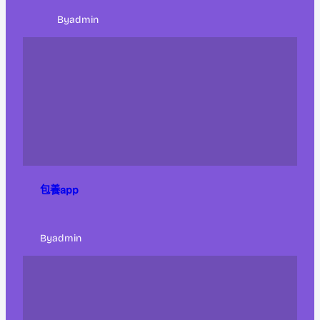
By
admin
包養app
By
admin