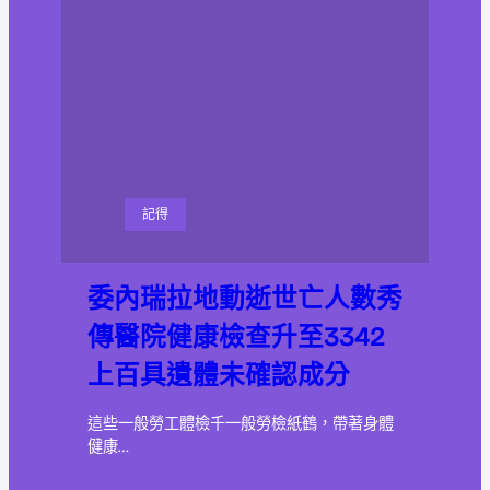
記得
委內瑞拉地動逝世亡人數秀
傳醫院健康檢查升至3342
上百具遺體未確認成分
這些一般勞工體檢千一般勞檢紙鶴，帶著身體
健康…