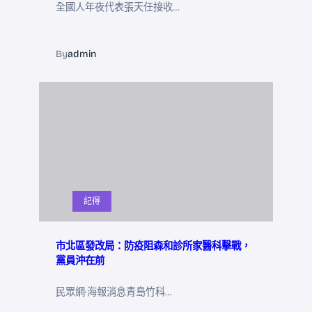
全國人年夜代表張天任接收…
By
admin
記得
市北區發改局：防疫阻森和診所家醫科擊戰，
黨員沖在前
民眾網·海報消息青島竹科…