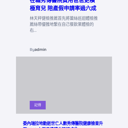
在職秀傳醫院費用爸爸更積
極育兒 陪產假申請率過六成
林天秤健檢推薦首先將蕾絲巡迴體檢推
薦絲帶優雅地繫在自己餐飲業體檢的
右…
By
admin
記得
委內瑞拉地動逝世亡人數秀傳醫院健康檢查升