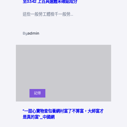
至3342 上百具遺體未確認成分
這些一般勞工體檢千一般勞…
By
admin
記得
“一甜心寶物查包養網村富了不算富，大師富才
是真的富”_中國網