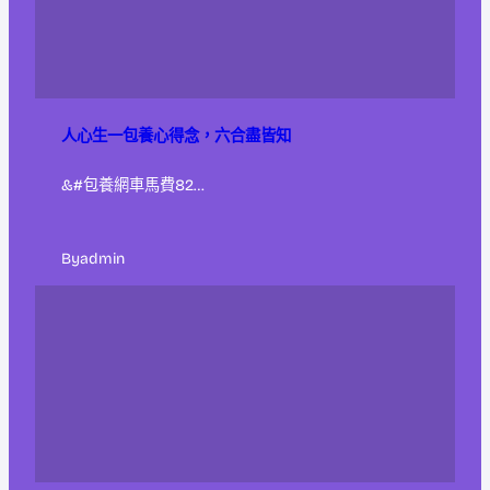
人心生一包養心得念，六合盡皆知
&#包養網車馬費82…
By
admin