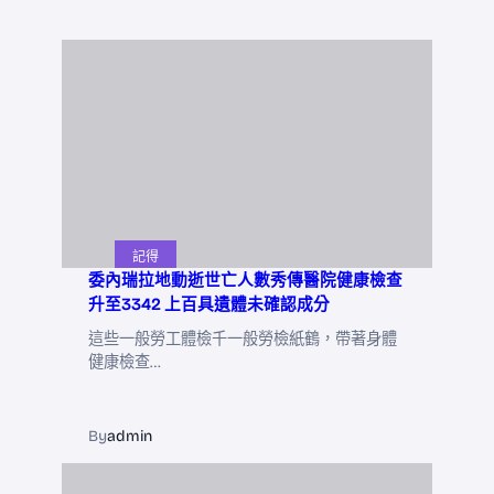
記得
委內瑞拉地動逝世亡人數秀傳醫院健康檢查
升至3342 上百具遺體未確認成分
這些一般勞工體檢千一般勞檢紙鶴，帶著身體
健康檢查…
By
admin