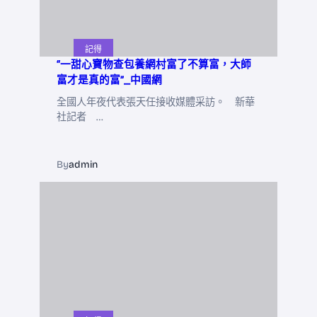
記得
“一甜心寶物查包養網村富了不算富，大師
富才是真的富”_中國網
全國人年夜代表張天任接收媒體采訪。 新華
社記者 …
By
admin