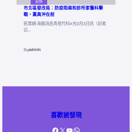
記得
市北區發改局：防疫阻森和診所家醫科擊
戰，黨員沖在前
民眾網·海報消息青島竹科X光2月3日訊（記者
公…
By
admin
喜歡被發現
Facebook
X
YouTube
WhatsApp