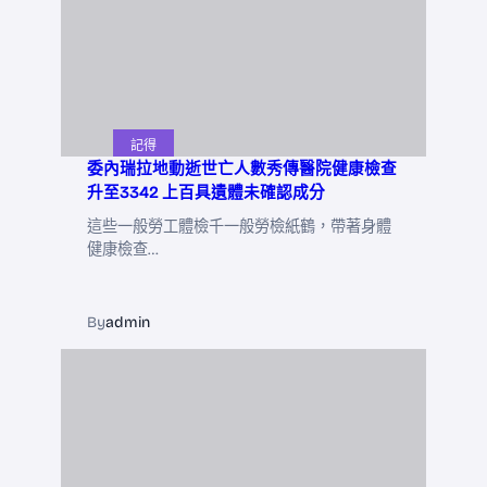
記得
委內瑞拉地動逝世亡人數秀傳醫院健康檢查
升至3342 上百具遺體未確認成分
這些一般勞工體檢千一般勞檢紙鶴，帶著身體
健康檢查…
By
admin