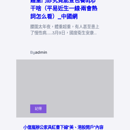
體重門診究竟能查包養app
干啥（平易近生一線·兩會熱
詞怎么看）_中國網
腰圍太年夜，體重超重，有人甚至患上
了慢性病……3月9日，國度衛生安康…
By
admin
記得
小億嵐辦公家具紅書下線“美、港股開戶”內容