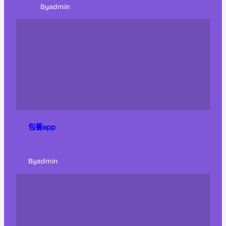
By
admin
包養app
By
admin