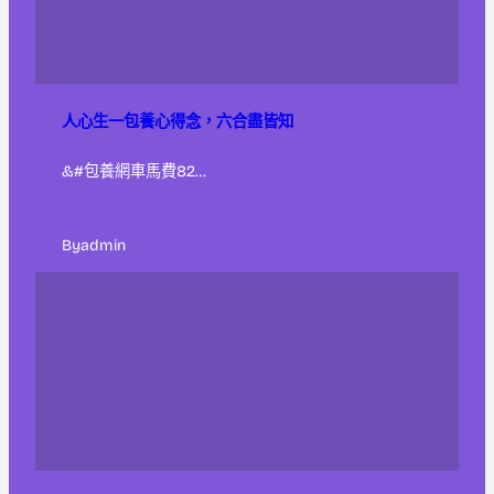
人心生一包養心得念，六合盡皆知
&#包養網車馬費82…
By
admin