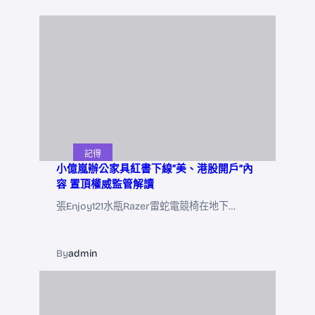
記得
小億嵐辦公家具紅書下線“美、港股開戶”內
容 置頂權威監管解讀
張Enjoy121水瓶Razer雷蛇電競椅在地下…
By
admin