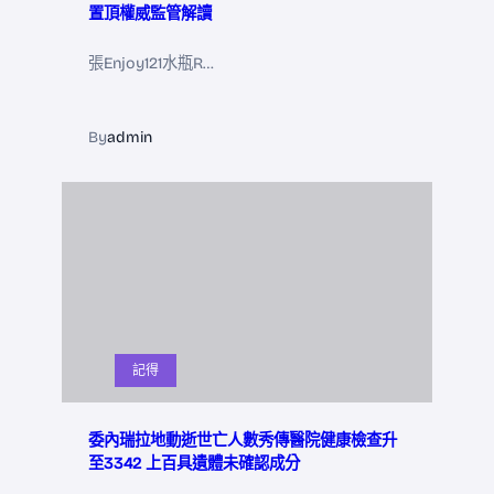
置頂權威監管解讀
張Enjoy121水瓶R…
By
admin
記得
委內瑞拉地動逝世亡人數秀傳醫院健康檢查升
至3342 上百具遺體未確認成分