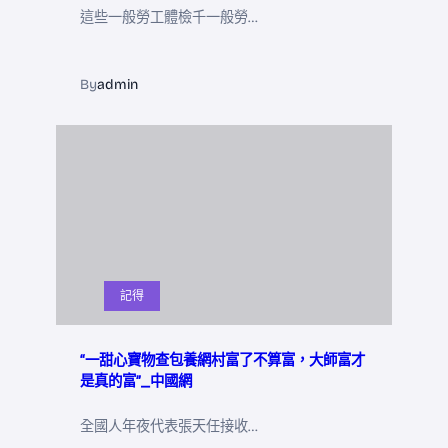
這些一般勞工體檢千一般勞…
By
admin
記得
“一甜心寶物查包養網村富了不算富，大師富才
是真的富”_中國網
全國人年夜代表張天任接收…