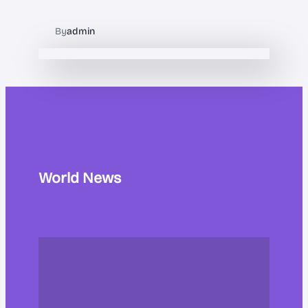
By
admin
World News