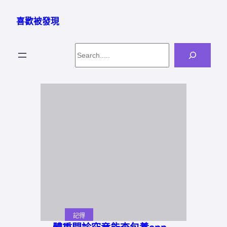
跳
至
喜歡被發現
主
要
Search
內
容
記得