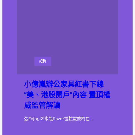
記得
小億嵐辦公家具紅書下線
“美、港股開戶”內容 置頂權
威監管解讀
張Enjoy121水瓶Razer雷蛇電競椅在…