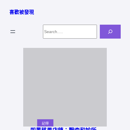
跳
至
喜歡被發現
主
要
Search
內
容
記得