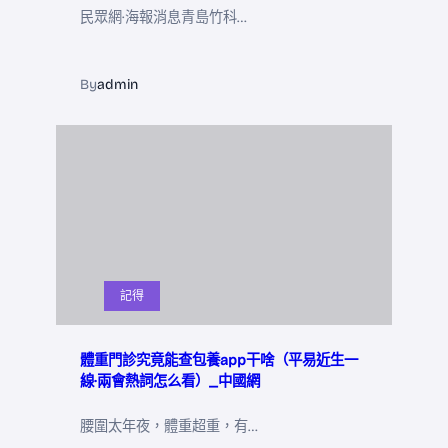
民眾網·海報消息青島竹科…
By
admin
記得
體重門診究竟能查包養app干啥（平易近生一
線·兩會熱詞怎么看）_中國網
腰圍太年夜，體重超重，有…