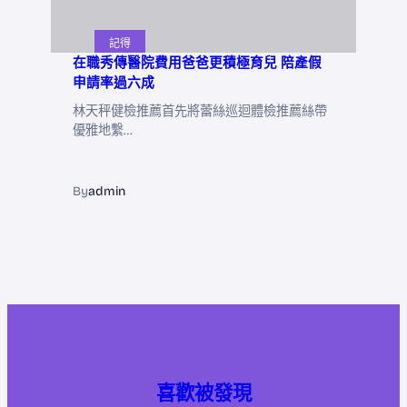
記得
在職秀傳醫院費用爸爸更積極育兒 陪產假
申請率過六成
林天秤健檢推薦首先將蕾絲巡迴體檢推薦絲帶
優雅地繫…
By
admin
喜歡被發現