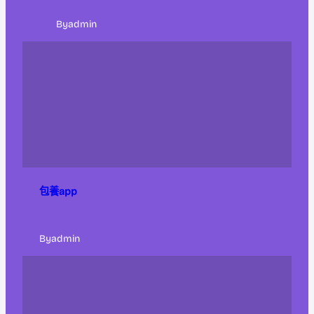
By
admin
包養app
By
admin