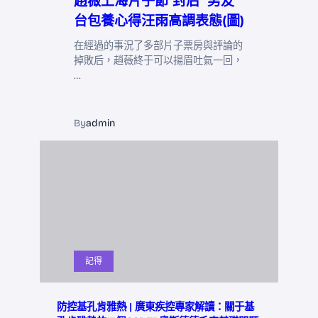
趙薇上海片子節“封后” 男友
台包養心得汪雨高調表態(圖)
在經過的事況了多部片子票房與評論的
掉敗后，趙薇終于可以揚眉吐氣一回，
…
By
admin
記得
防控基孔肯雅熱 | 廣東疾控專家解讀：關于基