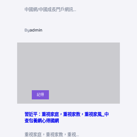
中國網/中國成長門戶網訊…
By
admin
記得
習近平：重視家庭，重視家教，重視家風_中
查包養網心得國網
重視家庭，重視家教，重視…