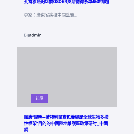
孔肯雅熱的13個OSDER奧斯德德系車基礎問題
專家：廣東省疾控中間藍寶…
By
admin
記得
順應“昆明—蒙特利爾查包養經歷全球生物多樣
性框架”目的的中國陸地維護區政策研討_中國
網