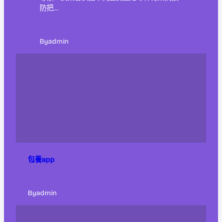
防把…
By
admin
包養app
By
admin