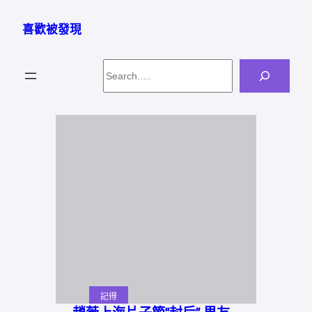
跳
至
喜歡被發現
主
要
Search
內
容
記得