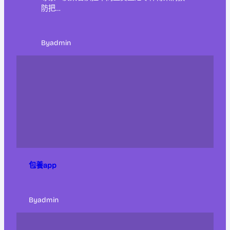
防把…
By
admin
包養app
By
admin