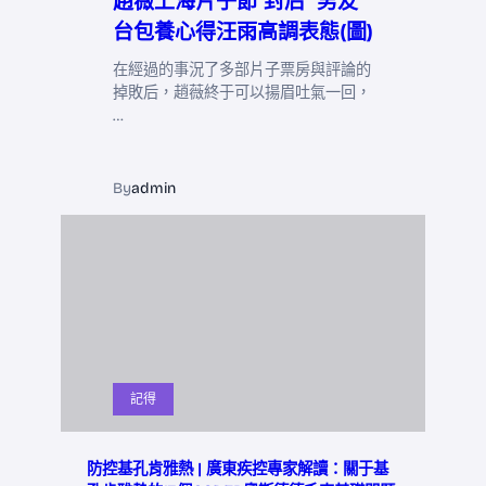
趙薇上海片子節“封后” 男友
台包養心得汪雨高調表態(圖)
在經過的事況了多部片子票房與評論的
掉敗后，趙薇終于可以揚眉吐氣一回，
…
By
admin
記得
防控基孔肯雅熱 | 廣東疾控專家解讀：關于基