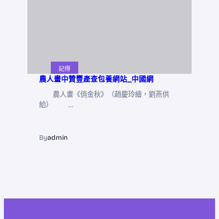
記得
農人畫中贊豐產查包養網站_中國網
農人畫《俏金秋》（趙慶玲繪，劉燕供
給） …
By
admin