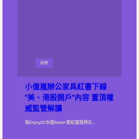
記得
小億嵐辦公家具紅書下線
“美、港股開戶”內容 置頂權
威監管解讀
張Enjoy121水瓶Razer雷蛇電競椅在…