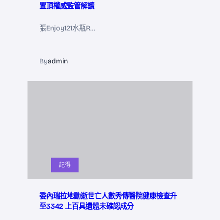
置頂權威監管解讀
張Enjoy121水瓶R…
By
admin
記得
委內瑞拉地動逝世亡人數秀傳醫院健康檢查升
至3342 上百具遺體未確認成分