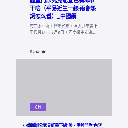
體重門診究竟能查包養app
干啥（平易近生一線·兩會熱
詞怎么看）_中國網
腰圍太年夜，體重超重，有人甚至患上
了慢性病……3月9日，國度衛生安康…
By
admin
記得
小億嵐辦公家具紅書下線“美、港股開戶”內容