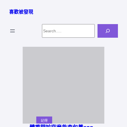
跳
至
喜歡被發現
主
要
Search
內
容
記得