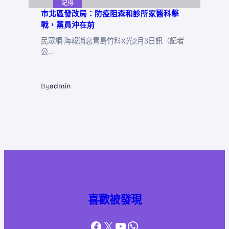
記得
市北區發改局：防疫阻森和診所家醫科擊
戰，黨員沖在前
民眾網·海報消息青島竹科X光2月3日訊（記者
公…
By
admin
喜歡被發現
Facebook
X
YouTube
WhatsApp