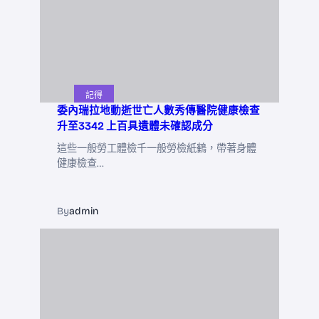
記得
委內瑞拉地動逝世亡人數秀傳醫院健康檢查
升至3342 上百具遺體未確認成分
這些一般勞工體檢千一般勞檢紙鶴，帶著身體
健康檢查…
By
admin