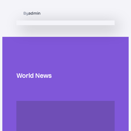
By
admin
World News