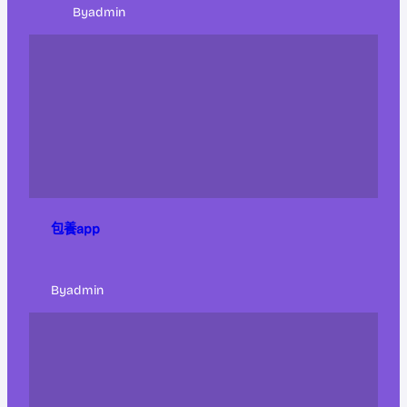
By
admin
包養app
By
admin