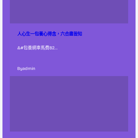
人心生一包養心得念，六合盡皆知
&#包養網車馬費82…
By
admin