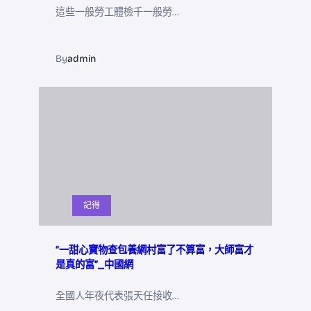
這些一般勞工體檢千一般勞…
By
admin
記得
“一甜心寶物查包養網村富了不算富，大師富才
是真的富”_中國網
全國人年夜代表張天任接收…