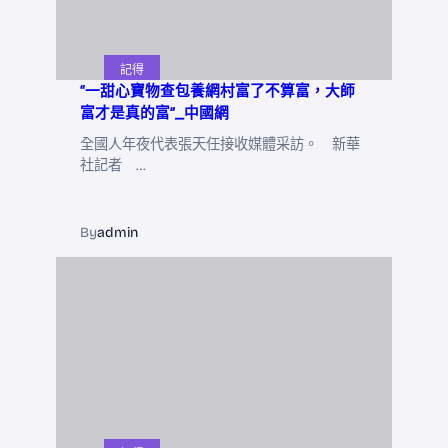
記得
“一甜心寶物查包養網村富了不算富，大師
富才是真的富”_中國網
全國人年夜代表張天任接收媒體采訪。 新華
社記者 …
By
admin