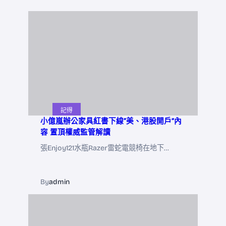
記得
小億嵐辦公家具紅書下線“美、港股開戶”內
容 置頂權威監管解讀
張Enjoy121水瓶Razer雷蛇電競椅在地下…
By
admin